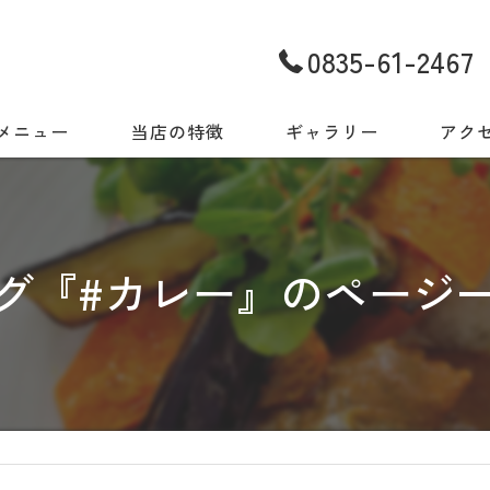
0835-61-2467
メニュー
当店の特徴
ギャラリー
アク
世界の味をご自宅でも
今日だから出会える一皿
グ『#カレー』のページ
地元食材と世界の料理
スパイス
店内・ギャラリー