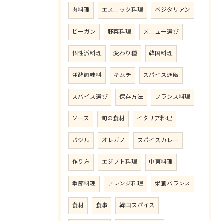
肉料理
エスニック料理
ベジタリアン
ビーガン
野菜料理
メニュー選び
個性派料理
変わり種
韓国料理
発酵調味料
キムチ
スパイス通販
スパイス選び
保存方法
フランス料理
ソース
旬の食材
イタリア料理
バジル
オレガノ
スパイスカレー
作り方
エジプト料理
中東料理
季節料理
アレンジ料理
栄養バランス
食材
食事
韓国スパイス