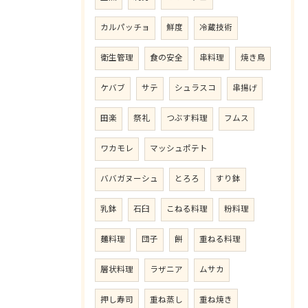
カルパッチョ
鮮度
冷蔵技術
衛生管理
食の安全
串料理
焼き鳥
ケバブ
サテ
シュラスコ
串揚げ
田楽
祭礼
つぶす料理
フムス
ワカモレ
マッシュポテト
ババガヌーシュ
とろろ
すり鉢
乳鉢
石臼
こねる料理
粉料理
麺料理
団子
餅
重ねる料理
層状料理
ラザニア
ムサカ
押し寿司
重ね蒸し
重ね焼き