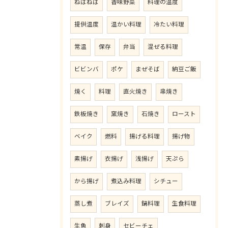
ねばねば
香味野菜
料理の温度
提供温度
温かい料理
冷たい料理
常温
保存
弁当
混ぜる料理
ビビンバ
ポケ
まぜそば
納豆ご飯
焼く
料理
直火焼き
串焼き
鉄板焼き
窯焼き
石焼き
ロースト
ベイク
燃料
揚げる料理
揚げ物
素揚げ
衣揚げ
浅揚げ
天ぷら
から揚げ
煮込み料理
シチュー
蒸し煮
ブレイズ
鍋料理
生食料理
生魚
刺身
セビーチェ