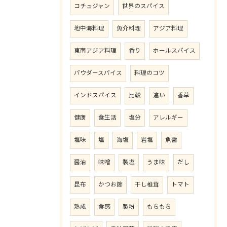
コチュジャン
世界のスパイス
地中海料理
魚介料理
アジア料理
東南アジア料理
香り
ホールスパイス
パウダースパイス
料理のコツ
インドスパイス
比較
違い
香草
健康
食生活
塩分
アレルギー
塩味
塩
海塩
岩塩
魚醤
醤油
味噌
製塩
うま味
だし
昆布
かつお節
干し椎茸
トマト
熟成
食感
製粉
もちもち