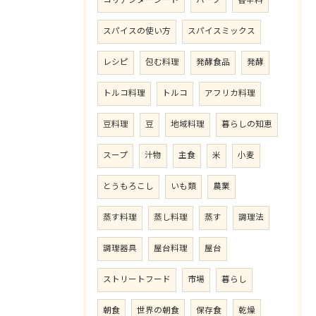
コリアンダーシード
ハーブ
香辛料
スパイスの使い方
スパイスミックス
レシピ
包む料理
発酵食品
発酵
トルコ料理
トルコ
アフリカ料理
豆料理
豆
地域料理
暮らしの知恵
スープ
汁物
主食
米
小麦
とうもろこし
いも類
農業
蒸す料理
蒸し料理
蒸す
調理法
調理器具
屋台料理
屋台
ストリートフード
市場
暮らし
朝食
世界の朝食
保存食
乾燥