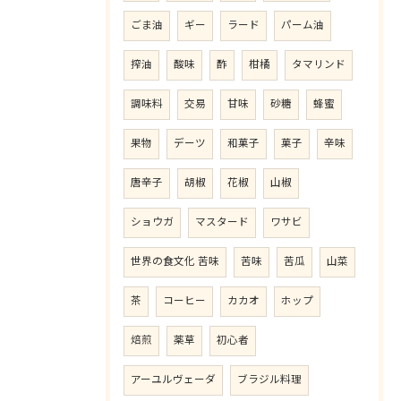
ごま油
ギー
ラード
パーム油
搾油
酸味
酢
柑橘
タマリンド
調味料
交易
甘味
砂糖
蜂蜜
果物
デーツ
和菓子
菓子
辛味
唐辛子
胡椒
花椒
山椒
ショウガ
マスタード
ワサビ
世界の食文化 苦味
苦味
苦瓜
山菜
茶
コーヒー
カカオ
ホップ
焙煎
薬草
初心者
アーユルヴェーダ
ブラジル料理