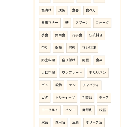
塩漬け
燻製
食器
食べ方
食事マナー
箸
スプーン
フォーク
手食
共同食
行事食
伝統料理
祭り
季節
宗教
祝い料理
郷土料理
盛り付け
配膳
食具
大皿料理
ワンプレート
平たいパン
パン
穀物
ナン
チャパティ
ピタ
トルティーヤ
乳製品
チーズ
ヨーグルト
バター
発酵乳
牧畜
家畜
食用油
油脂
オリーブ油