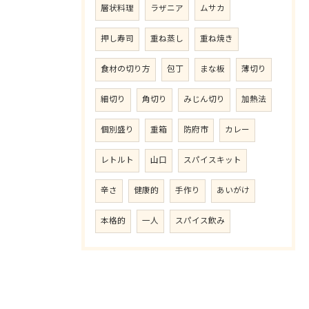
層状料理
ラザニア
ムサカ
押し寿司
重ね蒸し
重ね焼き
食材の切り方
包丁
まな板
薄切り
細切り
角切り
みじん切り
加熱法
個別盛り
重箱
防府市
カレー
レトルト
山口
スパイスキット
辛さ
健康的
手作り
あいがけ
本格的
一人
スパイス飲み