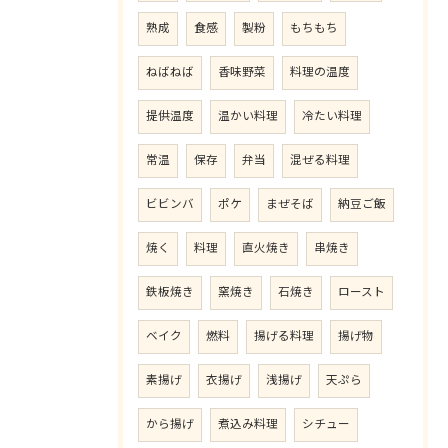
熟成
食感
製粉
もちもち
ねばねば
香味野菜
料理の温度
提供温度
温かい料理
冷たい料理
常温
保存
弁当
混ぜる料理
ビビンバ
ポケ
まぜそば
納豆ご飯
焼く
料理
直火焼き
串焼き
鉄板焼き
窯焼き
石焼き
ロースト
ベイク
燃料
揚げる料理
揚げ物
素揚げ
衣揚げ
浅揚げ
天ぷら
から揚げ
煮込み料理
シチュー