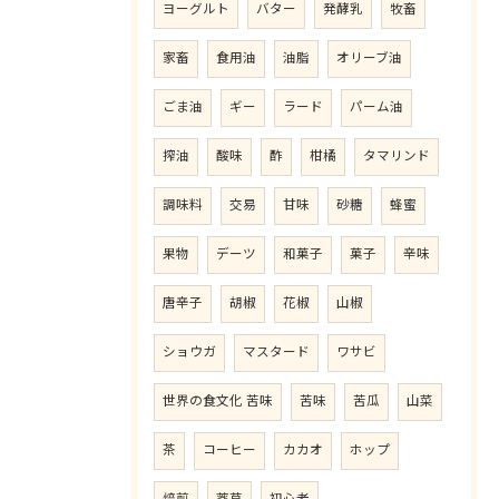
ヨーグルト
バター
発酵乳
牧畜
家畜
食用油
油脂
オリーブ油
ごま油
ギー
ラード
パーム油
搾油
酸味
酢
柑橘
タマリンド
調味料
交易
甘味
砂糖
蜂蜜
果物
デーツ
和菓子
菓子
辛味
唐辛子
胡椒
花椒
山椒
ショウガ
マスタード
ワサビ
世界の食文化 苦味
苦味
苦瓜
山菜
茶
コーヒー
カカオ
ホップ