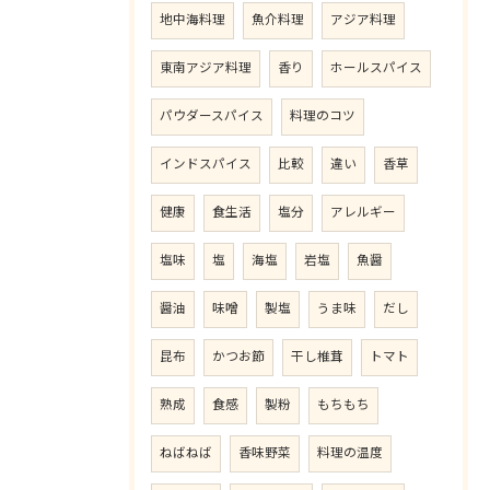
地中海料理
魚介料理
アジア料理
東南アジア料理
香り
ホールスパイス
パウダースパイス
料理のコツ
インドスパイス
比較
違い
香草
健康
食生活
塩分
アレルギー
塩味
塩
海塩
岩塩
魚醤
醤油
味噌
製塩
うま味
だし
昆布
かつお節
干し椎茸
トマト
熟成
食感
製粉
もちもち
ねばねば
香味野菜
料理の温度