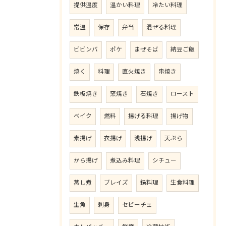
提供温度
温かい料理
冷たい料理
常温
保存
弁当
混ぜる料理
ビビンバ
ポケ
まぜそば
納豆ご飯
焼く
料理
直火焼き
串焼き
鉄板焼き
窯焼き
石焼き
ロースト
ベイク
燃料
揚げる料理
揚げ物
素揚げ
衣揚げ
浅揚げ
天ぷら
から揚げ
煮込み料理
シチュー
蒸し煮
ブレイズ
鍋料理
生食料理
生魚
刺身
セビーチェ