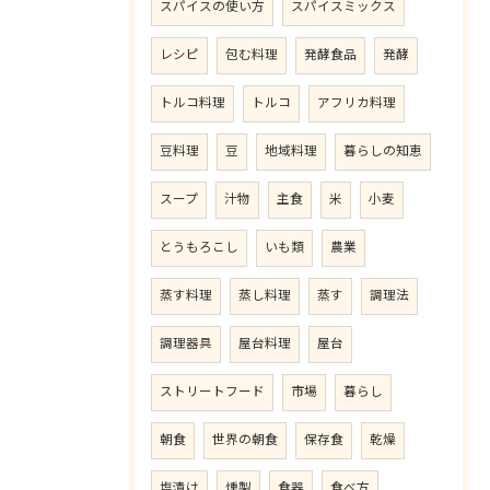
スパイスの使い方
スパイスミックス
レシピ
包む料理
発酵食品
発酵
トルコ料理
トルコ
アフリカ料理
豆料理
豆
地域料理
暮らしの知恵
スープ
汁物
主食
米
小麦
とうもろこし
いも類
農業
蒸す料理
蒸し料理
蒸す
調理法
調理器具
屋台料理
屋台
ストリートフード
市場
暮らし
朝食
世界の朝食
保存食
乾燥
塩漬け
燻製
食器
食べ方