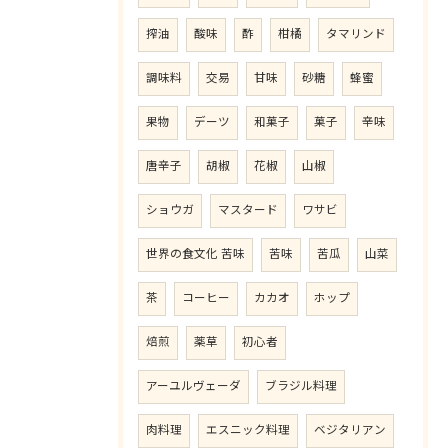
搾油
酸味
酢
柑橘
タマリンド
調味料
交易
甘味
砂糖
蜂蜜
果物
デーツ
和菓子
菓子
辛味
唐辛子
胡椒
花椒
山椒
ショウガ
マスタード
ワサビ
世界の食文化 苦味
苦味
苦瓜
山菜
茶
コーヒー
カカオ
ホップ
焙煎
薬草
初心者
アーユルヴェーダ
ブラジル料理
肉料理
エスニック料理
ベジタリアン