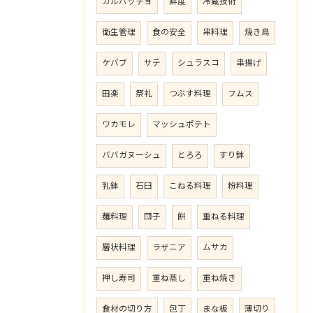
カルパッチョ
鮮度
冷蔵技術
衛生管理
食の安全
串料理
焼き鳥
ケバブ
サテ
シュラスコ
串揚げ
田楽
祭礼
つぶす料理
フムス
ワカモレ
マッシュポテト
ババガヌーシュ
とろろ
すり鉢
乳鉢
石臼
こねる料理
粉料理
麺料理
団子
餅
重ねる料理
層状料理
ラザニア
ムサカ
押し寿司
重ね蒸し
重ね焼き
食材の切り方
包丁
まな板
薄切り