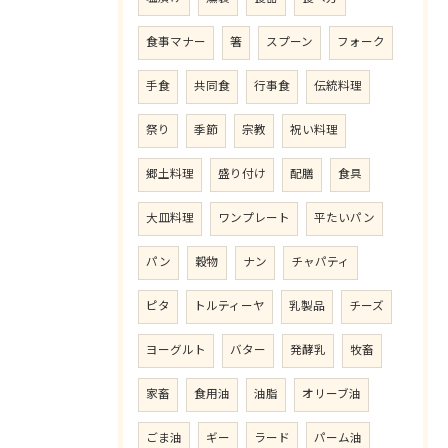
食事マナー
箸
スプーン
フォーク
手食
共同食
行事食
伝統料理
祭り
季節
宗教
祝い料理
郷土料理
盛り付け
配膳
食具
大皿料理
ワンプレート
平たいパン
パン
穀物
ナン
チャパティ
ピタ
トルティーヤ
乳製品
チーズ
ヨーグルト
バター
発酵乳
牧畜
家畜
食用油
油脂
オリーブ油
ごま油
ギー
ラード
パーム油