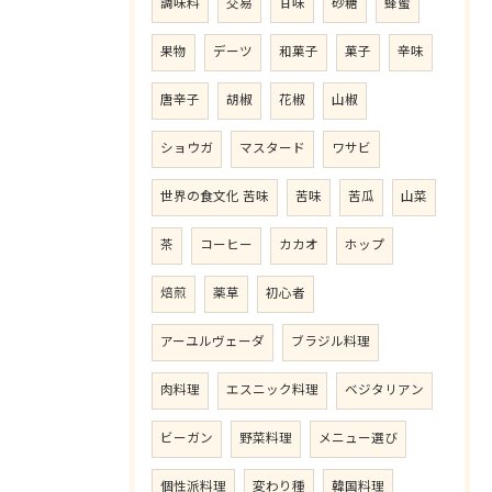
調味料
交易
甘味
砂糖
蜂蜜
果物
デーツ
和菓子
菓子
辛味
唐辛子
胡椒
花椒
山椒
ショウガ
マスタード
ワサビ
世界の食文化 苦味
苦味
苦瓜
山菜
茶
コーヒー
カカオ
ホップ
焙煎
薬草
初心者
アーユルヴェーダ
ブラジル料理
肉料理
エスニック料理
ベジタリアン
ビーガン
野菜料理
メニュー選び
個性派料理
変わり種
韓国料理