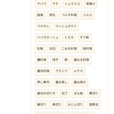
ケバブ
サテ
シュラスコ
串揚げ
田楽
祭礼
つぶす料理
フムス
ワカモレ
マッシュポテト
ババガヌーシュ
とろろ
すり鉢
乳鉢
石臼
こねる料理
粉料理
麺料理
団子
餅
重ねる料理
層状料理
ラザニア
ムサカ
押し寿司
重ね蒸し
重ね焼き
食材の切り方
包丁
まな板
薄切り
細切り
角切り
みじん切り
加熱法