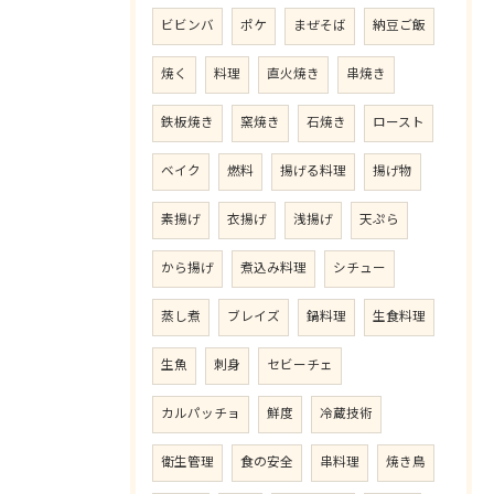
ビビンバ
ポケ
まぜそば
納豆ご飯
焼く
料理
直火焼き
串焼き
鉄板焼き
窯焼き
石焼き
ロースト
ベイク
燃料
揚げる料理
揚げ物
素揚げ
衣揚げ
浅揚げ
天ぷら
から揚げ
煮込み料理
シチュー
蒸し煮
ブレイズ
鍋料理
生食料理
生魚
刺身
セビーチェ
カルパッチョ
鮮度
冷蔵技術
衛生管理
食の安全
串料理
焼き鳥