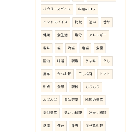
パウダースパイス
料理のコツ
インドスパイス
比較
違い
香草
健康
食生活
塩分
アレルギー
塩味
塩
海塩
岩塩
魚醤
醤油
味噌
製塩
うま味
だし
昆布
かつお節
干し椎茸
トマト
熟成
食感
製粉
もちもち
ねばねば
香味野菜
料理の温度
提供温度
温かい料理
冷たい料理
常温
保存
弁当
混ぜる料理