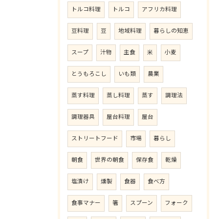
トルコ料理
トルコ
アフリカ料理
豆料理
豆
地域料理
暮らしの知恵
スープ
汁物
主食
米
小麦
とうもろこし
いも類
農業
蒸す料理
蒸し料理
蒸す
調理法
調理器具
屋台料理
屋台
ストリートフード
市場
暮らし
朝食
世界の朝食
保存食
乾燥
塩漬け
燻製
食器
食べ方
食事マナー
箸
スプーン
フォーク