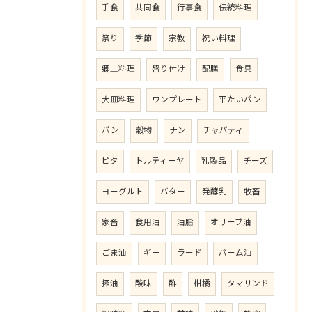
手食
共同食
行事食
伝統料理
祭り
季節
宗教
祝い料理
郷土料理
盛り付け
配膳
食具
大皿料理
ワンプレート
平たいパン
パン
穀物
ナン
チャパティ
ピタ
トルティーヤ
乳製品
チーズ
ヨーグルト
バター
発酵乳
牧畜
家畜
食用油
油脂
オリーブ油
ごま油
ギー
ラード
パーム油
搾油
酸味
酢
柑橘
タマリンド