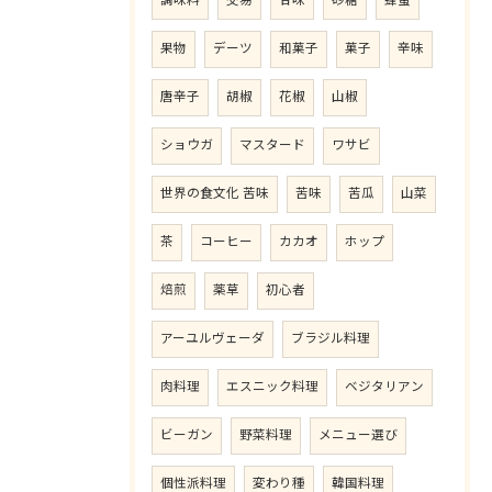
調味料
交易
甘味
砂糖
蜂蜜
果物
デーツ
和菓子
菓子
辛味
唐辛子
胡椒
花椒
山椒
ショウガ
マスタード
ワサビ
世界の食文化 苦味
苦味
苦瓜
山菜
茶
コーヒー
カカオ
ホップ
焙煎
薬草
初心者
アーユルヴェーダ
ブラジル料理
肉料理
エスニック料理
ベジタリアン
ビーガン
野菜料理
メニュー選び
個性派料理
変わり種
韓国料理