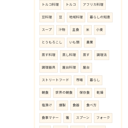
トルコ料理
トルコ
アフリカ料理
豆料理
豆
地域料理
暮らしの知恵
スープ
汁物
主食
米
小麦
とうもろこし
いも類
農業
蒸す料理
蒸し料理
蒸す
調理法
調理器具
屋台料理
屋台
ストリートフード
市場
暮らし
朝食
世界の朝食
保存食
乾燥
塩漬け
燻製
食器
食べ方
食事マナー
箸
スプーン
フォーク