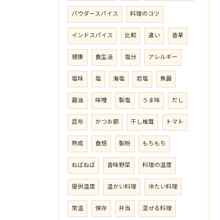
パウダースパイス
料理のコツ
インドスパイス
比較
違い
香草
健康
食生活
塩分
アレルギー
塩味
塩
海塩
岩塩
魚醤
醤油
味噌
製塩
うま味
だし
昆布
かつお節
干し椎茸
トマト
熟成
食感
製粉
もちもち
ねばねば
香味野菜
料理の温度
提供温度
温かい料理
冷たい料理
常温
保存
弁当
混ぜる料理