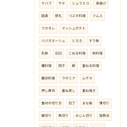
ケバブ
サテ
シュラスコ
串揚げ
田楽
祭礼
つぶす料理
フムス
ワカモレ
マッシュポテト
ババガヌーシュ
とろろ
すり鉢
乳鉢
石臼
こねる料理
粉料理
麺料理
団子
餅
重ねる料理
層状料理
ラザニア
ムサカ
押し寿司
重ね蒸し
重ね焼き
食材の切り方
包丁
まな板
薄切り
細切り
角切り
みじん切り
加熱法