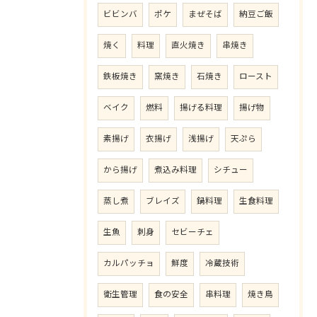
ビビンバ
ポケ
まぜそば
納豆ご飯
焼く
料理
直火焼き
串焼き
鉄板焼き
窯焼き
石焼き
ロースト
ベイク
燃料
揚げる料理
揚げ物
素揚げ
衣揚げ
浅揚げ
天ぷら
から揚げ
煮込み料理
シチュー
蒸し煮
ブレイズ
鍋料理
生食料理
生魚
刺身
セビーチェ
カルパッチョ
鮮度
冷蔵技術
衛生管理
食の安全
串料理
焼き鳥