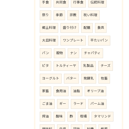
手食
共同食
行事食
伝統料理
祭り
季節
宗教
祝い料理
郷土料理
盛り付け
配膳
食具
大皿料理
ワンプレート
平たいパン
パン
穀物
ナン
チャパティ
ピタ
トルティーヤ
乳製品
チーズ
ヨーグルト
バター
発酵乳
牧畜
家畜
食用油
油脂
オリーブ油
ごま油
ギー
ラード
パーム油
搾油
酸味
酢
柑橘
タマリンド