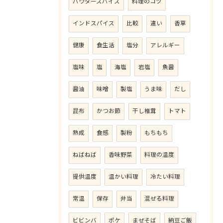
パウダースパイス
料理のコツ
インドスパイス
比較
違い
香草
健康
食生活
塩分
アレルギー
塩味
塩
海塩
岩塩
魚醤
醤油
味噌
製塩
うま味
だし
昆布
かつお節
干し椎茸
トマト
熟成
食感
製粉
もちもち
ねばねば
香味野菜
料理の温度
提供温度
温かい料理
冷たい料理
常温
保存
弁当
混ぜる料理
ビビンバ
ポケ
まぜそば
納豆ご飯