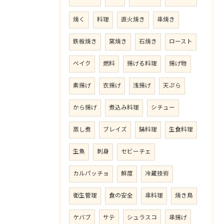
焼く
料理
直火焼き
串焼き
鉄板焼き
窯焼き
石焼き
ロースト
ベイク
燃料
揚げる料理
揚げ物
素揚げ
衣揚げ
浅揚げ
天ぷら
から揚げ
煮込み料理
シチュー
蒸し煮
ブレイズ
鍋料理
生食料理
生魚
刺身
セビーチェ
カルパッチョ
鮮度
冷蔵技術
衛生管理
食の安全
串料理
焼き鳥
ケバブ
サテ
シュラスコ
串揚げ