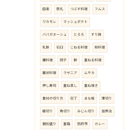
田楽
祭礼
つぶす料理
フムス
ワカモレ
マッシュポテト
ババガヌーシュ
とろろ
すり鉢
乳鉢
石臼
こねる料理
粉料理
麺料理
団子
餅
重ねる料理
層状料理
ラザニア
ムサカ
押し寿司
重ね蒸し
重ね焼き
食材の切り方
包丁
まな板
薄切り
細切り
角切り
みじん切り
加熱法
個別盛り
重箱
防府市
カレー