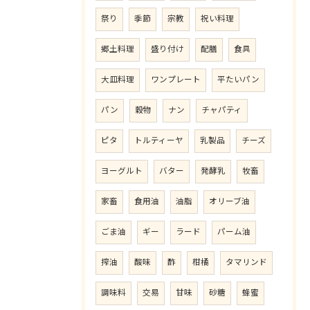
祭り
季節
宗教
祝い料理
郷土料理
盛り付け
配膳
食具
大皿料理
ワンプレート
平たいパン
パン
穀物
ナン
チャパティ
ピタ
トルティーヤ
乳製品
チーズ
ヨーグルト
バター
発酵乳
牧畜
家畜
食用油
油脂
オリーブ油
ごま油
ギー
ラード
パーム油
搾油
酸味
酢
柑橘
タマリンド
調味料
交易
甘味
砂糖
蜂蜜