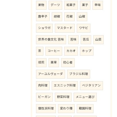
果物
デーツ
和菓子
菓子
辛味
唐辛子
胡椒
花椒
山椒
ショウガ
マスタード
ワサビ
世界の食文化 苦味
苦味
苦瓜
山菜
茶
コーヒー
カカオ
ホップ
焙煎
薬草
初心者
アーユルヴェーダ
ブラジル料理
肉料理
エスニック料理
ベジタリアン
ビーガン
野菜料理
メニュー選び
個性派料理
変わり種
韓国料理