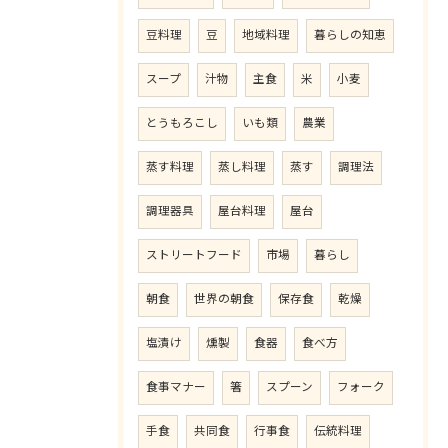
豆料理
豆
地域料理
暮らしの知恵
スープ
汁物
主食
米
小麦
とうもろこし
いも類
農業
蒸す料理
蒸し料理
蒸す
調理法
調理器具
屋台料理
屋台
ストリートフード
市場
暮らし
朝食
世界の朝食
保存食
乾燥
塩漬け
燻製
食器
食べ方
食事マナー
箸
スプーン
フォーク
手食
共同食
行事食
伝統料理