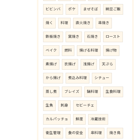
ビビンバ
ポケ
まぜそば
納豆ご飯
焼く
料理
直火焼き
串焼き
鉄板焼き
窯焼き
石焼き
ロースト
ベイク
燃料
揚げる料理
揚げ物
素揚げ
衣揚げ
浅揚げ
天ぷら
から揚げ
煮込み料理
シチュー
蒸し煮
ブレイズ
鍋料理
生食料理
生魚
刺身
セビーチェ
カルパッチョ
鮮度
冷蔵技術
衛生管理
食の安全
串料理
焼き鳥