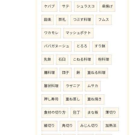
ケバブ
サテ
シュラスコ
串揚げ
田楽
祭礼
つぶす料理
フムス
ワカモレ
マッシュポテト
ババガヌーシュ
とろろ
すり鉢
乳鉢
石臼
こねる料理
粉料理
麺料理
団子
餅
重ねる料理
層状料理
ラザニア
ムサカ
押し寿司
重ね蒸し
重ね焼き
食材の切り方
包丁
まな板
薄切り
細切り
角切り
みじん切り
加熱法