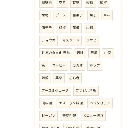
調味料
交易
甘味
砂糖
蜂蜜
果物
デーツ
和菓子
菓子
辛味
唐辛子
胡椒
花椒
山椒
ショウガ
マスタード
ワサビ
世界の食文化 苦味
苦味
苦瓜
山菜
茶
コーヒー
カカオ
ホップ
焙煎
薬草
初心者
アーユルヴェーダ
ブラジル料理
肉料理
エスニック料理
ベジタリアン
ビーガン
野菜料理
メニュー選び