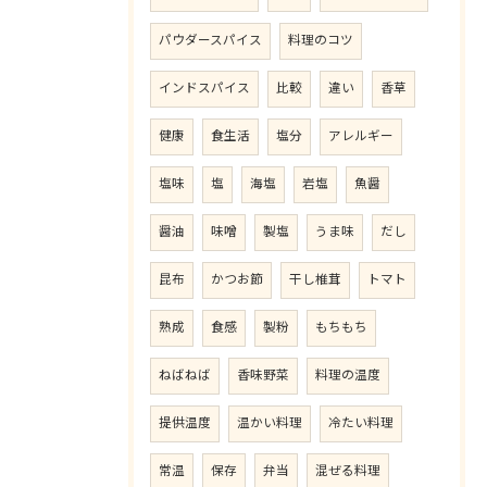
パウダースパイス
料理のコツ
インドスパイス
比較
違い
香草
健康
食生活
塩分
アレルギー
塩味
塩
海塩
岩塩
魚醤
醤油
味噌
製塩
うま味
だし
昆布
かつお節
干し椎茸
トマト
熟成
食感
製粉
もちもち
ねばねば
香味野菜
料理の温度
提供温度
温かい料理
冷たい料理
常温
保存
弁当
混ぜる料理