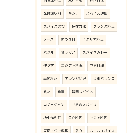
個性派料理
変わり種
韓国料理
発酵調味料
キムチ
スパイス通販
スパイス選び
保存方法
フランス料理
ソース
旬の食材
イタリア料理
バジル
オレガノ
スパイスカレー
作り方
エジプト料理
中東料理
季節料理
アレンジ料理
栄養バランス
食材
食事
韓国スパイス
コチュジャン
世界のスパイス
地中海料理
魚介料理
アジア料理
東南アジア料理
香り
ホールスパイス