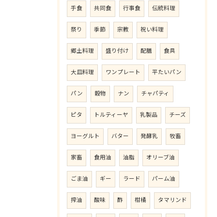
手食
共同食
行事食
伝統料理
祭り
季節
宗教
祝い料理
郷土料理
盛り付け
配膳
食具
大皿料理
ワンプレート
平たいパン
パン
穀物
ナン
チャパティ
ピタ
トルティーヤ
乳製品
チーズ
ヨーグルト
バター
発酵乳
牧畜
家畜
食用油
油脂
オリーブ油
ごま油
ギー
ラード
パーム油
搾油
酸味
酢
柑橘
タマリンド