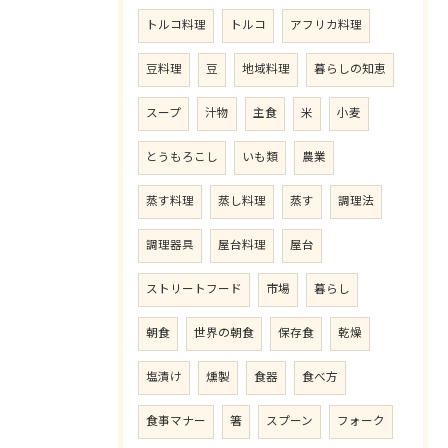
トルコ料理
トルコ
アフリカ料理
豆料理
豆
地域料理
暮らしの知恵
スープ
汁物
主食
米
小麦
とうもろこし
いも類
農業
蒸す料理
蒸し料理
蒸す
調理法
調理器具
屋台料理
屋台
ストリートフード
市場
暮らし
朝食
世界の朝食
保存食
乾燥
塩漬け
燻製
食器
食べ方
食事マナー
箸
スプーン
フォーク