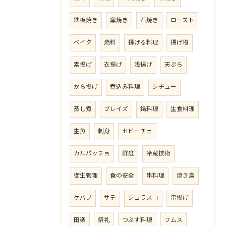
鉄板焼き
窯焼き
石焼き
ロースト
ベイク
燃料
揚げる料理
揚げ物
素揚げ
衣揚げ
浅揚げ
天ぷら
から揚げ
煮込み料理
シチュー
蒸し煮
ブレイズ
鍋料理
生食料理
生魚
刺身
セビーチェ
カルパッチョ
鮮度
冷蔵技術
衛生管理
食の安全
串料理
焼き鳥
ケバブ
サテ
シュラスコ
串揚げ
田楽
祭礼
つぶす料理
フムス