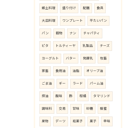
郷土料理
盛り付け
配膳
食具
大皿料理
ワンプレート
平たいパン
パン
穀物
ナン
チャパティ
ピタ
トルティーヤ
乳製品
チーズ
ヨーグルト
バター
発酵乳
牧畜
家畜
食用油
油脂
オリーブ油
ごま油
ギー
ラード
パーム油
搾油
酸味
酢
柑橘
タマリンド
調味料
交易
甘味
砂糖
蜂蜜
果物
デーツ
和菓子
菓子
辛味