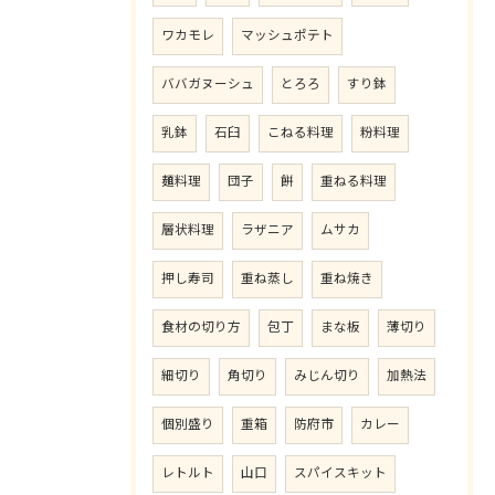
ワカモレ
マッシュポテト
ババガヌーシュ
とろろ
すり鉢
乳鉢
石臼
こねる料理
粉料理
麺料理
団子
餅
重ねる料理
層状料理
ラザニア
ムサカ
押し寿司
重ね蒸し
重ね焼き
食材の切り方
包丁
まな板
薄切り
細切り
角切り
みじん切り
加熱法
個別盛り
重箱
防府市
カレー
レトルト
山口
スパイスキット