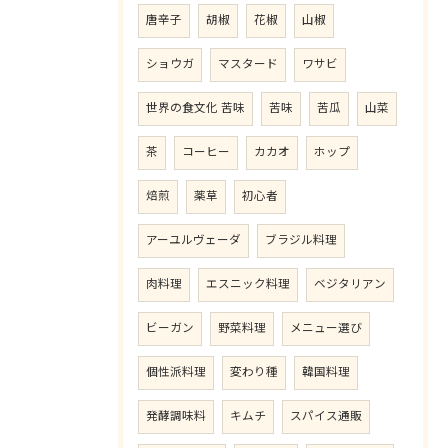
唐辛子
胡椒
花椒
山椒
ショウガ
マスタード
ワサビ
世界の食文化 苦味
苦味
苦瓜
山菜
茶
コーヒー
カカオ
ホップ
焙煎
薬草
初心者
アーユルヴェーダ
ブラジル料理
肉料理
エスニック料理
ベジタリアン
ビーガン
野菜料理
メニュー選び
個性派料理
変わり種
韓国料理
発酵調味料
キムチ
スパイス通販