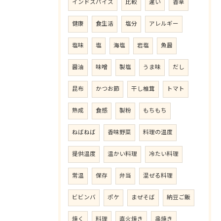
インドスパイス
比較
違い
香草
健康
食生活
塩分
アレルギー
塩味
塩
海塩
岩塩
魚醤
醤油
味噌
製塩
うま味
だし
昆布
かつお節
干し椎茸
トマト
熟成
食感
製粉
もちもち
ねばねば
香味野菜
料理の温度
提供温度
温かい料理
冷たい料理
常温
保存
弁当
混ぜる料理
ビビンバ
ポケ
まぜそば
納豆ご飯
焼く
料理
直火焼き
串焼き