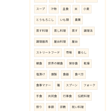
スープ
汁物
主食
米
小麦
とうもろこし
いも類
農業
蒸す料理
蒸し料理
蒸す
調理法
調理器具
屋台料理
屋台
ストリートフード
市場
暮らし
朝食
世界の朝食
保存食
乾燥
塩漬け
燻製
食器
食べ方
食事マナー
箸
スプーン
フォーク
手食
共同食
行事食
伝統料理
祭り
季節
宗教
祝い料理