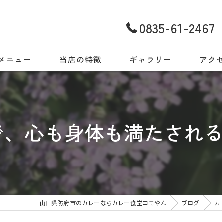
0835-61-2467
メニュー
当店の特徴
ギャラリー
アク
世界の味をご自宅でも
今日だから出会える一皿
、心も身体も満たされるス
地元食材と世界の料理
スパイス
店内・ギャラリー
山口県防府市のカレーならカレー食堂コモやん
ブログ
カ