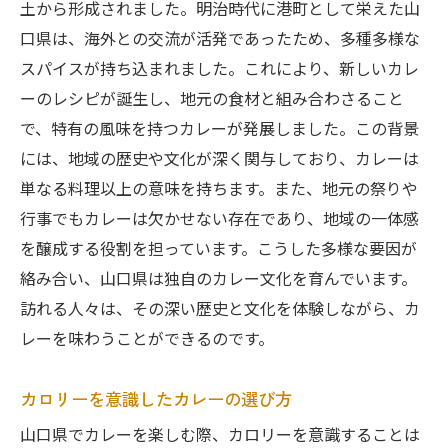
土から形成されました。明治時代に港町として栄えた山
山口県産の食材を使ったカレーの魅力
口県は、海外との交流が活発であったため、多種多様な
山口県のカレーが提供する文化体験とそのヘル
スパイスが持ち込まれました。これにより、新しいカレ
シーな楽しみ方
ーのレシピが誕生し、地元の食材と組み合わさること
カレーを通じた山口県文化の理解
で、特有の風味を持つカレーが発展しました。この背景
には、地域の歴史や文化が深く関与しており、カレーは
健康的なライフスタイルを取り入れた食事
単なる料理以上の意味を持ちます。また、地元の祭りや
地域の歴史を感じるカレー体験
行事でもカレーは欠かせない存在であり、地域の一体感
食事を通じた地域とのつながり
を醸成する役割を担っています。こうした多様な要因が
地元文化を感じるカレーの味わい
絡み合い、山口県は独自のカレー文化を育んでいます。
ヘルシーで美味しいカレーの秘訣
訪れる人々は、その深い歴史と文化を体験しながら、カ
カレーのカロリーを超えた山口県の食体験の豊
レーを味わうことができるのです。
かさを知る
カレーを楽しむための総合的なアプローチ
カロリーを意識したカレーの選び方
地域の食文化を深く知るきっかけ
山口県でカレーを楽しむ際、カロリーを意識することは