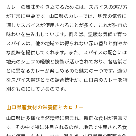
地元の名物カレーとその健康的な側面
カレーの風味を引き立てるためには、スパイスの選び方
山口県ならではの低カロリーカレーレシピ
が非常に重要です。山口県のカレーでは、地元の気候に
適したスパイスが使用されることが多く、これが独自の
ヘルシーな食材選びの楽しさ
味わいを生み出しています。例えば、温暖な気候で育つ
カレーを通じた健康管理の方法
スパイスは、他の地域では得られない深い香りと鮮やか
山口県のカレー文化を味わい尽くす秘訣と魅力
な風味を提供してくれます。また、スパイスの配合には
の再発見
地元のシェフの経験と技術が活かされており、各店舗ご
カレーと山口県の伝統文化の融合
とに異なるカレーが楽しめるのも魅力の一つです。適切
地域ごとのカレーの特徴を知る
なスパイス選びとその調合技術が、山口県のカレーを特
カレーを通じた文化交流の楽しさ
別なものにしているのです。
地元の人々が愛するカレーの秘密
山口県産食材の栄養価とカロリー
カレーの歴史とその進化
山口県のカレーイベント情報
山口県は多様な自然環境に恵まれ、新鮮な食材が豊富で
す。その中で特に注目されるのが、地元で生産される食
カレーのカロリーを抑えつつ山口県のグルメを