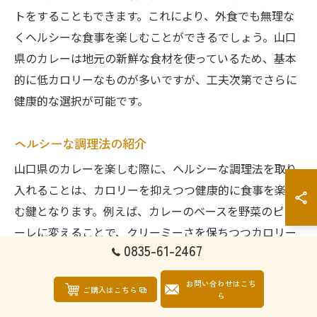
トをすることもできます。これにより、外食でも無理な
くヘルシーな食事を楽しむことができるでしょう。山口
県のカレーは地元の新鮮な食材を使っているため、基本
的に低カロリーなものが多いですが、工夫次第でさらに
健康的な選択が可能です。
ヘルシーな調理法の紹介
山口県のカレーを楽しむ際に、ヘルシーな調理法を取り
入れることは、カロリーを抑えつつ健康的に食事を楽し
む鍵となります。例えば、カレーのベースを野菜のピュ
ーレに変えることで、クリーミーさを保ちつつカロリー
0835-61-2467
を軽減できます。また、油の使用を最小限に抑えるため
に、ノンフライヤーでの調理を試みるのも一案です。さ
お問い合わせはこち
ご購入はこちら
らに、スパイスを活かすことで、素材そのものの旨味を
ら