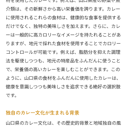
材を使用したカレーです。例えば、山口県産の野菜や魚
堪能する方法
介類は、その新鮮さから高い栄養価を誇ります。カレー
カロリーを気にせず楽しめるメニュー選び
に使用されるこれらの食材は、健康的な食事を提供する
健康的な食材を取り入れたカレーの秘密
だけでなく、独特の美味しさを加えます。さらに、カレ
地元の食材を使った低カロリーカレー
ーは一般的に高カロリーなイメージを持たれることがあ
外食でのカロリー管理のポイント
りますが、地元で採れた食材を使用することでカロリー
ヘルシーな調理法の紹介
コントロールが可能です。例えば、脂肪分を抑えた調理
地元の特色を活かしたレシピ
法を駆使しつつも、地元の特産品をふんだんに使うこと
で、栄養価の高いカレーを楽しむことができます。この
地元の恵みを活かした山口県のカレーの低カロ
ように、山口県の食材をふんだんに使用したカレーは、
リー化の工夫
健康を意識しつつも美味しさを追求できる絶好の選択肢
低脂肪で美味しいカレーの作り方
です。
地元食材を活かした栄養満点カレー
カロリーを抑えるためのスパイス選び
独自のカレー文化が生まれる背景
低カロリーカレーの調理法
山口県のカレー文化は、その歴史的背景と地域独自の風
健康に良い食材の組み合わせ