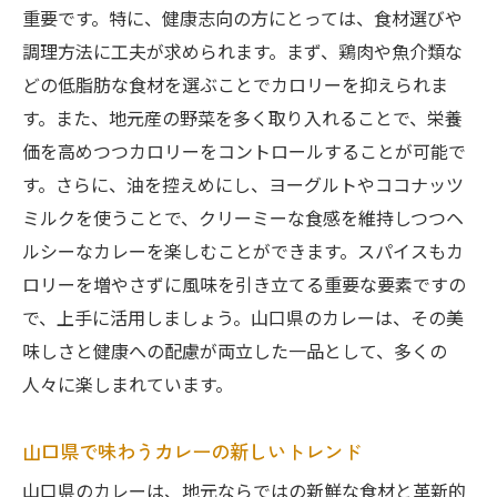
山口県の自然と共に味わうカレー
重要です。特に、健康志向の方にとっては、食材選びや
調理方法に工夫が求められます。まず、鶏肉や魚介類な
カレーを超えた食体験の魅力
どの低脂肪な食材を選ぶことでカロリーを抑えられま
地元の食材と文化を味わう楽しさ
す。また、地元産の野菜を多く取り入れることで、栄養
カレーがもたらす心豊かな体験
価を高めつつカロリーをコントロールすることが可能で
す。さらに、油を控えめにし、ヨーグルトやココナッツ
ミルクを使うことで、クリーミーな食感を維持しつつヘ
ルシーなカレーを楽しむことができます。スパイスもカ
ロリーを増やさずに風味を引き立てる重要な要素ですの
で、上手に活用しましょう。山口県のカレーは、その美
味しさと健康への配慮が両立した一品として、多くの
人々に楽しまれています。
山口県で味わうカレーの新しいトレンド
山口県のカレーは、地元ならではの新鮮な食材と革新的