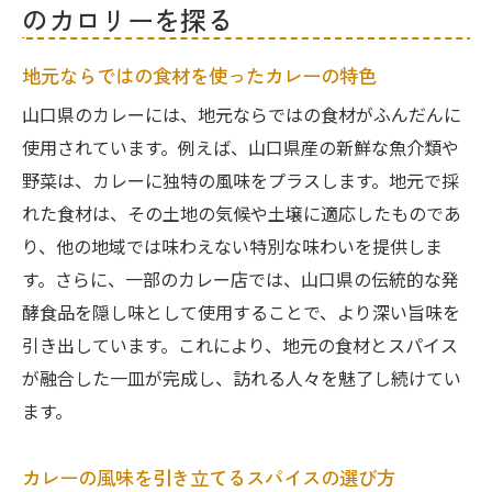
山口県で味わうカレーの新しいトレンド
のカロリーを探る
地元食材で楽しむ山口県のカレーの美味しさと
健康的な選び方
地元ならではの食材を使ったカレーの特色
新鮮な海の幸を活かしたカレー
山口県のカレーには、地元ならではの食材がふんだんに
地元野菜をふんだんに使ったヘルシーカレ
使用されています。例えば、山口県産の新鮮な魚介類や
ー
野菜は、カレーに独特の風味をプラスします。地元で採
れた食材は、その土地の気候や土壌に適応したものであ
低カロリーでも満足できるカレーの工夫
り、他の地域では味わえない特別な味わいを提供しま
健康志向な人向けのカレー提案
す。さらに、一部のカレー店では、山口県の伝統的な発
カレーを選ぶ際の栄養バランスの取り方
酵食品を隠し味として使用することで、より深い旨味を
山口県産食材の栄養的利点
引き出しています。これにより、地元の食材とスパイス
カレーのカロリーを気にしながらも楽しめる山
が融合した一皿が完成し、訪れる人々を魅了し続けてい
口県の味覚体験
ます。
カロリーを抑えつつ満足感を得る工夫
スパイスがもたらす健康効果
カレーの風味を引き立てるスパイスの選び方