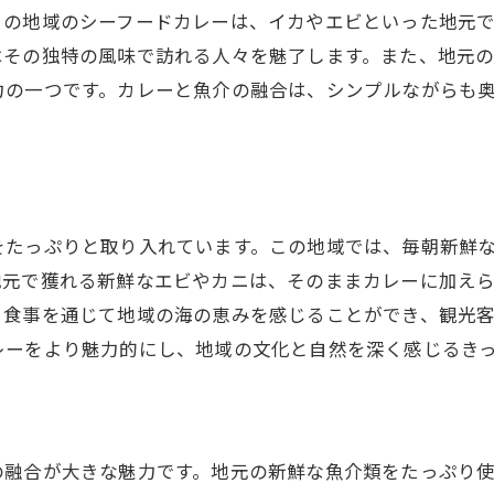
この地域のシーフードカレーは、イカやエビといった地元
初めての人にも優しいカレー体験
はその独特の風味で訪れる人々を魅了します。また、地元
地元の人が教える美味しい食べ方
力の一つです。カレーと魚介の融合は、シンプルながらも
カレーとだしが織りなす新しい味覚
訪れる度に発見のあるカレー巡り
周南市でのカレー体験を最大限に楽しむ方法
をたっぷりと取り入れています。この地域では、毎朝新鮮
地元で獲れる新鮮なエビやカニは、そのままカレーに加え
、食事を通じて地域の海の恵みを感じることができ、観光客
レーをより魅力的にし、地域の文化と自然を深く感じるき
の融合が大きな魅力です。地元の新鮮な魚介類をたっぷり