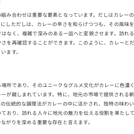
家庭で再現したい周南市のカレー
さ
カレーとだしの文化を体感する方法
の組み合わせは重要な要素となっています。だしはカレー
地元の人が語る周南市カレーの魅力
スにしただしは、カレーの辛さを和らげつつも、その風味
カレーとだしの融合が生む新感覚グルメの旅
ではなく、複雑で深みのある一皿へと変貌させます。訪れ
かさを再確認することができます。このように、カレーと
周南市ならではのグルメ体験を楽しむ
ています。
新しい味覚発見の旅に出よう
訪れる価値あり！カレーとだしの新世界
だしの香りが引き立つ特別なカレー巡り
る場所であり、そのユニークなグルメ文化がカレーに色濃
周南市のカレーイベント情報
レーが親しまれています。特に、地元の市場で提供される
訪問者の心に残るグルメな旅の計画
域の伝統的な調理法がカレーの中に活かされ、独特の味わ
周南市で味わう特別なカレーの歴史と背景
いており、訪れる人々に地元の魅力を伝える役割を果たし
地域に根付くカレー文化の歴史
つながりを深める重要な存在と言えます。
だし文化がカレーに与えた影響