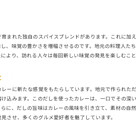
海の恵みを感じる絶品カレーの作り方
シーフードとだしの調和が生む味の深み
スパイスとだしの競演！周南市のカレーの魅力を探る
スパイスが引き立つカレーの歴史
で育まれた独自のスパイスブレンドがあります。これに加
だしとスパイスのバランスが生む新感覚
和し、味覚の豊かさを増幅させるのです。地元の料理人た
周南市で試したいスパイスカレーの数々
夫により、訪れる人々は毎回新しい味覚の発見を楽しむこと
個性的なスパイス使いが魅力のカレー店
スパイスとだしの融合が生む独自の味わい
覚
周南市で学ぶスパイスとだしの基本
カレーに新たな感覚をもたらしています。地元で作られた
訪れる人々を魅了する周南市のカレーの秘密とは
溶け込みます。このだしを使ったカレーは、一口でその深
地元グルメファンが愛するカレーの特徴
さらに、だしの旨味はカレーの風味を引き立て、素材の自
観光客にも大人気のカレーの背景
発見させ、多くのグルメ愛好者を魅了しています。
周南市のカレーが支持される理由