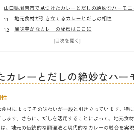
山口県周南市で見つけたカレーとだしの絶妙なハーモニ
地元食材が引き立てるカレーとだしの相性
風味豊かなカレーの秘密はここに
だしの旨味がカレーに与える新しい感覚
カレーとだしの組み合わせが生む奥深さ
周南市のグルメ文化とカレーの関係
地域特有のだし文化がカレーに与える影響
たカレーとだしの絶妙なハー
地元の味を活かしたシーフードカレーが生む新体験
新鮮な魚介類が主役のカレーの魅力
相性
地元の漁港から直送される海の幸
な食材によってその味わいが一段と引き立っています。特
シーフードカレーとだしの合わせ技
了します。さらに、だしを活用することによって、地元食
周南市で人気のシーフードカレー店
せは、地元の伝統的な調理法と現代的なカレーの融合を実