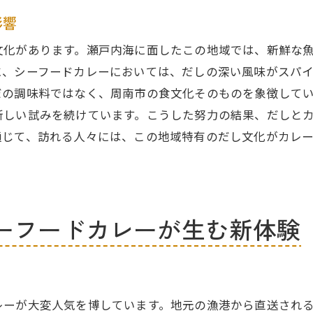
周南市のカレーの進化と変遷
影響
地元の伝統が息づくカレーの味わい
文化があります。瀬戸内海に面したこの地域では、新鮮な
周南市のカレーにまつわる逸話
に、シーフードカレーにおいては、だしの深い風味がスパ
カレーが地域文化に与える影響
だの調味料ではなく、周南市の食文化そのものを象徴して
地元食材が彩る周南市のシーフードカレー体験
新しい試みを続けています。こうした努力の結果、だしと
地元の農産物と海産物が織りなす一皿
通じて、訪れる人々には、この地域特有のだし文化がカレ
新鮮で豊かな香りを楽しむ
シーフードカレーの調理法とコツ
周南市の漁師が薦めるカレーの食べ方
ーフードカレーが生む新体験
地元の市場で手に入る食材の選び方
カレーとだしが活きる食材の魅力
新たな味覚発見！周南市でカレーとだしを楽しむ方法
カレー好きのためのおすすめスポット
レーが大変人気を博しています。地元の漁港から直送され