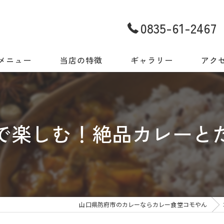
0835-61-2467
メニュー
当店の特徴
ギャラリー
アク
世界の味をご自宅でも
今日だから出会える一皿
で楽しむ！絶品カレーと
地元食材と世界の料理
スパイス
店内・ギャラリー
山口県防府市のカレーならカレー食堂コモやん