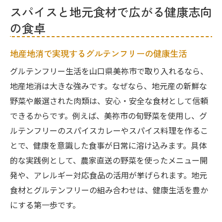
地産地消で叶える心豊かなグルテンフリー食生
スパイスと地元食材で広がる健康志向
活
の食卓
地産地消とグルテンフリーの幸せな関係
美祢市の自然を味わうスパイス料理の魅力
地産地消で実現するグルテンフリーの健康生活
健康と安全を守るグルテンフリー食材の選
グルテンフリー生活を山口県美祢市で取り入れるなら、
択
地産地消は大きな強みです。なぜなら、地元産の新鮮な
旬の食材とカレーで楽しむ豊かな食卓
野菜や厳選された肉類は、安心・安全な食材として信頼
地元産ハーブを活かしたグルテンフリー体
できるからです。例えば、美祢市の旬野菜を使用し、グ
験
ルテンフリーのスパイスカレーやスパイス料理を作るこ
とで、健康を意識した食事が日常に溶け込みます。具体
スパイスと地産食材で彩る毎日の食生活
的な実践例として、農家直送の野菜を使ったメニュー開
発や、アレルギー対応食品の活用が挙げられます。地元
食材とグルテンフリーの組み合わせは、健康生活を豊か
にする第一歩です。