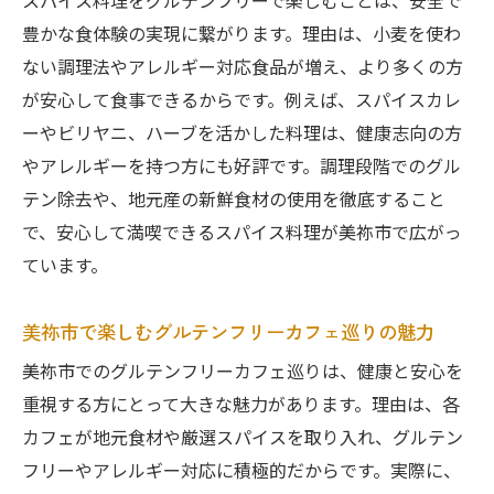
スパイス料理をグルテンフリーで楽しむことは、安全で
方
豊かな食体験の実現に繋がります。理由は、小麦を使わ
地元野菜たっぷりのベジタリアンメニュー
ない調理法やアレルギー対応食品が増え、より多くの方
提案
が安心して食事できるからです。例えば、スパイスカレ
グルテンフリーとスパイス巡りの新発見
ーやビリヤニ、ハーブを活かした料理は、健康志向の方
安全安心なビーガン対応スパイスカレー体
やアレルギーを持つ方にも好評です。調理段階でのグル
験
テン除去や、地元産の新鮮食材の使用を徹底すること
山口県美祢市で広がる新しい食生活の形
で、安心して満喫できるスパイス料理が美祢市で広がっ
グルテンフリーで叶える多彩な菜食体験
ています。
バスマティライスやビリヤニを安全に楽しむコ
美祢市で楽しむグルテンフリーカフェ巡りの魅力
ツ
美祢市でのグルテンフリーカフェ巡りは、健康と安心を
バスマティライスで楽しむグルテンフリー
重視する方にとって大きな魅力があります。理由は、各
の工夫
カフェが地元食材や厳選スパイスを取り入れ、グルテン
アレルギーにも配慮したビリヤニの味わい
フリーやアレルギー対応に積極的だからです。実際に、
方