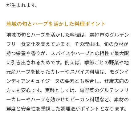
が生まれます。
さ
安全食材とスパイスで作る新定番メニュー
地域の旬とハーブを活かした料理ポイント
アレルギー対応も叶う美祢市のグルテンフリー
地域の旬とハーブを活かした料理は、美祢市のグルテン
提案
フリー食文化を支えています。その理由は、旬の食材が
アレルギー対応のグルテンフリー料理最新
持つ栄養や香りが、スパイスやハーブとの相性で最大限
事情
に引き出されるためです。例えば、季節ごとの野菜や地
ハーブとスパイスで作る安心な食卓づくり
元産ハーブを使ったカレーやスパイス料理は、モダンイ
グルテンフリー食品の選び方と地域の工夫
ンディアンキュイジーヌの要素とも融合し、健康志向の
美祢市発アレルギー対応グルテンフリーカ
方にも安心です。実践としては、旬野菜のグルテンフリ
フェ
ーカレーやハーブを効かせたビーガン料理など、素材の
鮮度と安全性を重視した調理法がポイントとなります。
安全第一で楽しむスパイス料理のポイント
スパイス巡りで見つかるアレルギー対応メ
ニュー