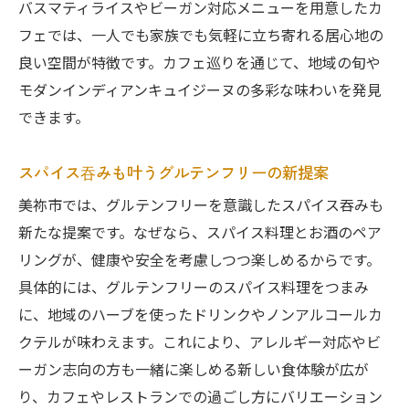
バスマティライスやビーガン対応メニューを用意したカ
地域産食材とバスマティライスの相性を考
フェでは、一人でも家族でも気軽に立ち寄れる居心地の
察
良い空間が特徴です。カフェ巡りを通じて、地域の旬や
安全な調理で広がるスパイス料理の魅力
モダンインディアンキュイジーヌの多彩な味わいを発見
グルテンフリーで味わう本格ビリヤニのコ
できます。
ツ
地元食材を使った安心のスパイス料理体験
スパイス吞みも叶うグルテンフリーの新提案
健康を意識したスパイス料理選びのポイント
美祢市では、グルテンフリーを意識したスパイス吞みも
健康志向のグルテンフリースパイス料理選
新たな提案です。なぜなら、スパイス料理とお酒のペア
定術
リングが、健康や安全を考慮しつつ楽しめるからです。
カレーやハーブ料理で叶える美味しい健康
具体的には、グルテンフリーのスパイス料理をつまみ
に、地域のハーブを使ったドリンクやノンアルコールカ
地産地消のスパイス料理で安心な食卓
クテルが味わえます。これにより、アレルギー対応やビ
アレルギー対応も満たすスパイス選びの秘
ーガン志向の方も一緒に楽しめる新しい食体験が広が
訣
り、カフェやレストランでの過ごし方にバリエーション
グルテンフリー食で実感する体へのやさし