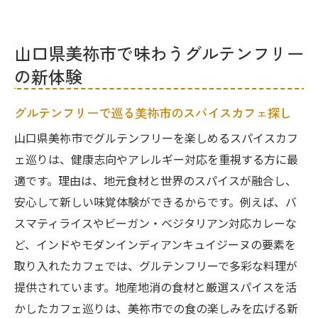
美祢市で楽しむグルテンフリーカフェ巡り
の魅力
山口県美祢市で味わうグルテンフリー
スパイス吞みも叶うグルテンフリーの新提
の新体験
案
地域の旬とハーブを活かした料理ポイント
グルテンフリーで巡る美祢市のスパイスカフェ探し
スパイスと地元食材で広がる健康志向の食卓
山口県美祢市でグルテンフリーを楽しめるスパイスカフ
地産地消で実現するグルテンフリーの健康
ェ巡りは、健康志向やアレルギー対応を重視する方に最
生活
適です。理由は、地元食材と世界のスパイスが融合し、
スパイスカレーと地元野菜の相性を深掘り
安心して新しい味覚体験ができるからです。例えば、バ
スマティライスやビーガン・ベジタリアン対応カレーな
美祢市のスパイス料理で感じる健康と安心
ど、インドやモダンインディアンキュイジーヌの要素を
グルテンフリーで味わう新しい地域の食卓
取り入れたカフェでは、グルテンフリーで多彩な料理が
ハーブとスパイスで広がる食事の幅
提供されています。地産地消の食材と厳選スパイスを活
地域素材を活かしたベジタリアン料理体験
かしたカフェ巡りは、美祢市での食の楽しみを広げる新