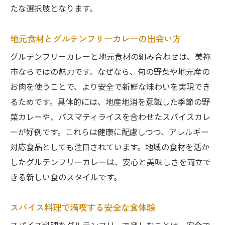
グルテンフリー料理にぴったりなスパイスの魅
たな選択肢となります。
力とは
グルテンフリー料理に合うスパイスの選び
地元食材とグルテンフリーカレーの出会い方
方
グルテンフリーカレーと地元食材の組み合わせは、美祢
バスマティライスとスパイスの絶妙な調和
市ならではの魅力です。なぜなら、旬の野菜や地元産の
インド流スパイス使いで健康をサポート
お肉を使うことで、より安全で新鮮な味わいを実現でき
モダンインディアンキュイジーヌの香り体
るためです。具体的には、地産地消を意識した季節の野
験
菜カレーや、バスマティライスを合わせたスパイスカレ
ーが好例です。これらは健康に配慮しつつ、アレルギー
ハーブとスパイスで作るグルテンフリー献
対応食品としても注目されています。地域の食材を活か
立
したグルテンフリーカレーは、安心と美味しさを両立で
アレルギー対応にも嬉しいスパイス活用法
きる新しい食のスタイルです。
美祢市で楽しむビーガンやベジタリアンのグル
テンフリー生活
スパイス料理で満喫する安全な食体験
ビーガン対応グルテンフリー料理の楽しみ