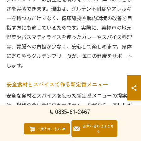
さを実感できます。理由は、グルテン不耐症やアレルギ
ーを持つ方だけでなく、健康維持や腸内環境の改善を目
指す方にも適しているためです。実際に、美祢市の地元
野菜やバスマティライスを使ったカレーやスパイス料理
は、胃腸への負担が少なく、安心して楽しめます。身体
に寄り添うグルテンフリー食が、毎日の健康をサポート
します。
安全食材とスパイスで作る新定番メニュー
安全な食材とスパイスを使った新定番メニューの提案
は、現代の食生活に欠かせません。なぜなら、アレルギ
0835-61-2467
ーや健康志向の高まりにより、安心できる食材選びが重
視されているからです。具体的には、バスマティライス
お問い合わせはこち
ご購入はこちら
ら
と地元野菜を用いたグルテンフリースパイスカレーや、