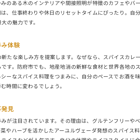
かみのある木のインテリアや間接照明が特徴のカフェやバ
モダンインディアンキュイジーヌが彩る防府の夜
間は、仕事終わりや休日のリセットタイムにぴったり。自
女性が安心できるひとり呑みの極意
最大の魅力です。
ひとり呑みでも安心してくつろげる工夫
安全な空間で楽しむスパイス吞み女子の夜
呑み体験
アレルギー対応や健康意識の高いひとり呑み
の新たな楽しみ方を提案します。なぜなら、スパイスカレ
カフェ感覚で過ごせる女性向けひとり呑みの魅力
らです。防府市でも、地産地消の新鮮な食材と世界各地の
店内の雰囲気とおしゃれ空間で安心感アップ
ルシーなスパイス料理をつまみに、自分のペースでお酒を
地産地消の料理で心も体もリフレッシュ
弾む時間に変わるでしょう。
地元食材とスパイスの融合が楽しめるひとり呑み
新鮮な野菜を使った健康的ひとり呑みスタイル
再発見
地産地消のカレーで味わう安心のひとり呑み
呑みが注目されています。その理由は、グルテンフリーや
アーユルヴェーダ発想のスパイス料理体験
野菜やハーブを活かしたアーユルヴェーダ発想のスパイス料
旬の食材とスパイス吞みでリフレッシュ