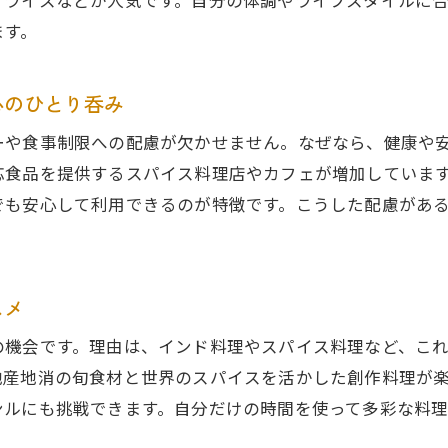
ィライスなどが人気です。自分の体調やライフスタイルに
ます。
カフェ巡りとひとり呑みの意外な楽しさ
カフェ巡りで楽しむひとり呑みの新提案
心のひとり呑み
スパイス料理とカフェ空間の絶妙な組み合わせ
ひとり呑み女子に人気のカフェバーの過ごし方
ーや食事制限への配慮が欠かせません。なぜなら、健康や
健康志向のカフェメニューとひとり呑み体験
応食品を提供するスパイス料理店やカフェが増加していま
でも安心して利用できるのが特徴です。こうした配慮があ
リラックスできるカフェでスパイス吞み時間
ビーガン対応で広がるひとり呑み体験
ビーガンメニューで楽しむヘルシーひとり呑み
スメ
ベジタリアン対応料理とひとり呑みの贅沢時間
の機会です。理由は、インド料理やスパイス料理など、こ
グルテンフリー対応の安心スパイス吞み
地産地消の旬食材と世界のスパイスを活かした創作料理が
健康志向女子が選ぶビーガンひとり呑みの魅力
ンルにも挑戦できます。自分だけの時間を使って多彩な料
新しい食文化と出会うビーガンひとり呑み
。