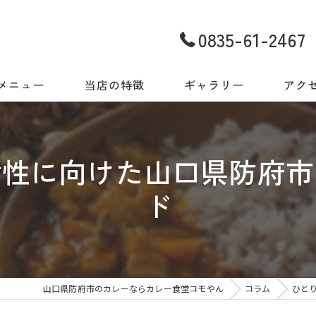
0835-61-2467
メニュー
当店の特徴
ギャラリー
アク
世界の味をご自宅でも
女性に向けた山口県防府市
今日だから出会える一皿
ド
地元食材と世界の料理
スパイス
店内・ギャラリー
山口県防府市のカレーならカレー食堂コモやん
コラム
ひと