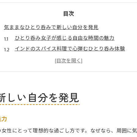
目次
気ままなひとり呑みで新しい自分を発見
ひとり呑み女子が感じる自由な時間の魅力
インドのスパイス料理で心弾むひとり呑み体験
健康志向のひとり呑みで自分らしさを再発見
グルテンフリーやアレルギー対応も安心のひとり呑
新しい食文化に触れるひとり呑みのススメ
スパイス料理と共に過ごす防府市の夜
新しい自分を発見
スパイスカレーとひとり呑みの贅沢な夜時間
地産地消のスパイス料理で夜を満喫
魅力
バスマティライスとともに味わう大人のひとり呑み
い女性にとって理想的な過ごし方です。なぜなら、周囲に
ビーガン・ベジタリアン対応で安心の食体験