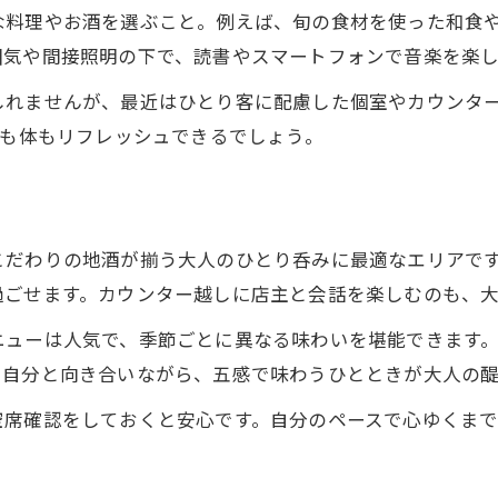
な料理やお酒を選ぶこと。例えば、旬の食材を使った和食
仕事帰りに最適な周南市ひとり呑み体験
囲気や間接照明の下で、読書やスマートフォンで音楽を楽
仕事帰りも安心のひとり呑みおすすめポイント
しれませんが、最近はひとり客に配慮した個室やカウンタ
周南市で癒やされる一人飲みの過ごし方
心も体もリフレッシュできるでしょう。
リラックスできるひとり呑みの店選び術
徳山駅夕食一人利用に最適なひとり呑み空間
帰宅前に立ち寄りたいひとり呑みの魅力
こだわりの地酒が揃う大人のひとり呑みに最適なエリアで
自分だけの特別な夜を周南市で満喫
過ごせます。カウンター越しに店主と会話を楽しむのも、
自分時間を楽しむひとり呑み夜の過ごし方
ニューは人気で、季節ごとに異なる味わいを堪能できます
周南市で叶える特別な一人飲みの体験談
に自分と向き合いながら、五感で味わうひとときが大人の醍
静かな夜にひとり呑みで心を癒す秘訣
空席確認をしておくと安心です。自分のペースで心ゆくま
自分へのご褒美になるひとり呑みのコツ
大人の贅沢を味わう周南市のひとり呑み