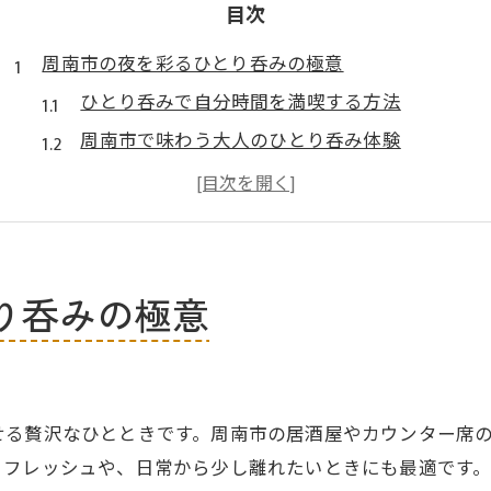
目次
周南市の夜を彩るひとり呑みの極意
ひとり呑みで自分時間を満喫する方法
周南市で味わう大人のひとり呑み体験
気軽に立ち寄れるひとり呑みの魅力とは
地元食材を活かしたひとり呑みの楽しみ
落ち着いた空間でひとり呑みの贅沢を
地元食材と楽しむ新感覚ひとり呑み
り呑みの極意
旬の地元食材でひとり呑みを堪能する
ご当地グルメとひとり呑みの相性を探る
周南市の特産品で新感覚ひとり呑み体験
せる贅沢なひとときです。周南市の居酒屋やカウンター席
季節の味覚とともに楽しむひとり呑みの魅力
リフレッシュや、日常から少し離れたいときにも最適です
美味しい地元料理でひとり呑みを彩るコツ