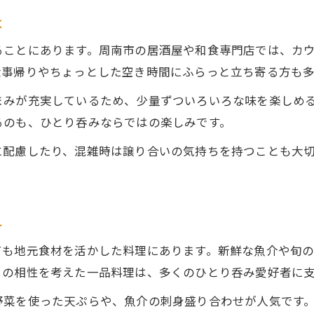
落ち着いた空間でくつろぐ一人飲みの魅力
は
落ち着いた雰囲気でひとり呑みを堪能する
ることにあります。周南市の居酒屋や和食専門店では、カ
カウンター席で楽しむひとり呑みの魅力
仕事帰りやちょっとした空き時間にふらっと立ち寄る方も多
ひとり呑みでも安心な居心地の良い空間選び
静かな店内でゆったり味わうひとり呑み時間
まみが充実しているため、少量ずついろいろな味を楽しめ
るのも、ひとり呑みならではの楽しみです。
一人飲みでくつろげる周南市のおすすめ空間
地酒とご当地料理でひとり呑みを堪能
に配慮したり、混雑時は譲り合いの気持ちを持つことも大
地酒と相性抜群のひとり呑みご当地グルメ
周南市の地酒で味わうひとり呑みの深み
み
ご当地料理と楽しむ本格ひとり呑み体験
地酒で広がるひとり呑みの贅沢な時間
ても地元食材を活かした料理にあります。新鮮な魚介や旬
料理と酒のマリアージュを楽しむひとり呑み
との相性を考えた一品料理は、多くのひとり呑み愛好者に
野菜を使った天ぷらや、魚介の刺身盛り合わせが人気です