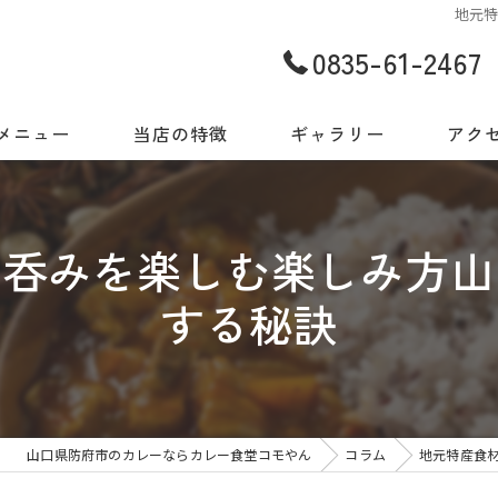
地元
0835-61-2467
メニュー
当店の特徴
ギャラリー
アク
世界の味をご自宅でも
り呑みを楽しむ楽しみ方山
今日だから出会える一皿
する秘訣
地元食材と世界の料理
スパイス
店内・ギャラリー
山口県防府市のカレーならカレー食堂コモやん
コラム
地元特産食