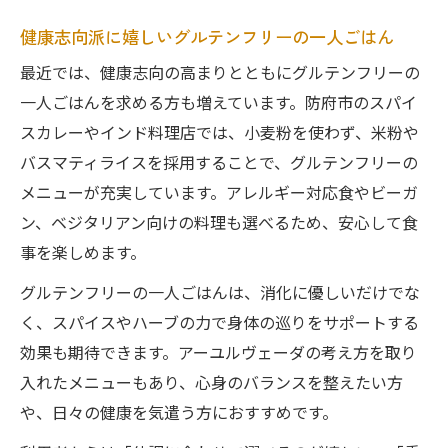
地元野菜とバスマティライスで癒しの夜ご飯
健康志向派に嬉しいグルテンフリーの一人ごはん
一人ごはんで味わう地元野菜とスパイスの
最近では、健康志向の高まりとともにグルテンフリーの
融合
一人ごはんを求める方も増えています。防府市のスパイ
バスマティライスが香る夜ご飯の魅力とは
スカレーやインド料理店では、小麦粉を使わず、米粉や
ベジタリアン・ビーガン対応の一人ディナ
バスマティライスを採用することで、グルテンフリーの
ー体験
メニューが充実しています。アレルギー対応食やビーガ
地産地消で叶える健康的な夜ごはんの選択
ン、ベジタリアン向けの料理も選べるため、安心して食
肢
事を楽しめます。
アーユルヴェーダ発想の癒しディナーを堪
グルテンフリーの一人ごはんは、消化に優しいだけでな
能
く、スパイスやハーブの力で身体の巡りをサポートする
効果も期待できます。アーユルヴェーダの考え方を取り
入れたメニューもあり、心身のバランスを整えたい方
や、日々の健康を気遣う方におすすめです。