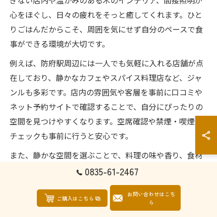
ぎない店内や温かみのある木のインテリア、間接照明が
心をほぐし、日々の疲れをそっと癒してくれます。ひと
りごはんだからこそ、周囲を気にせず自分のペースで食
事ができる環境が大切です。
例えば、防府駅周辺には一人でも気軽に入れる店舗が点
在しており、静かなカフェやスパイス料理店など、ジャ
ンルも多彩です。店内の雰囲気や客層を事前に口コミや
ネット予約サイトで確認することで、自分にぴったりの
空間を見つけやすくなります。空席確認や禁煙・喫煙の
チェックも事前に行うと安心です。
また、静かな空間を選ぶことで、料理の味や香り、食材
の新鮮さをじっくり堪能できます。一人ごはんディナー
0835-61-2467
の極意は、五感を研ぎ澄ませてその場その時だけの贅沢
お問い合わせはこち
な夜を味わうことにあります。
ご購入はこちら
ら