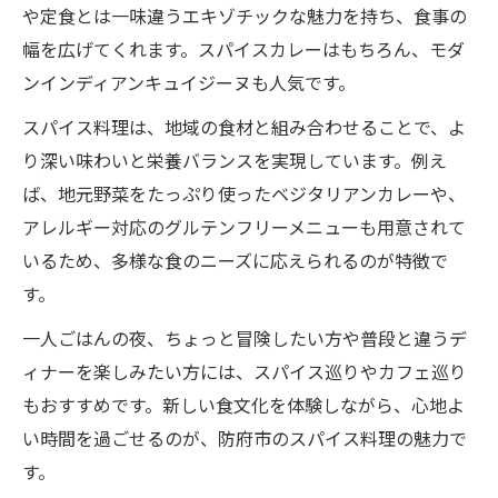
や定食とは一味違うエキゾチックな魅力を持ち、食事の
健康志向派におすすめのスパイスディナー
幅を広げてくれます。スパイスカレーはもちろん、モダ
地産地消の料理で安心な夜ごはんを味わう
ンインディアンキュイジーヌも人気です。
アーユルヴェーダ発想の一人ディナー体験
スパイス料理は、地域の食材と組み合わせることで、よ
グルテンフリーやアレルギー対応も充実
り深い味わいと栄養バランスを実現しています。例え
落ち着く環境で満たす防府一人ディナーの心得
ば、地元野菜をたっぷり使ったベジタリアンカレーや、
静かな空間で味わう一人ごはんディナーの
アレルギー対応のグルテンフリーメニューも用意されて
極意
いるため、多様な食のニーズに応えられるのが特徴で
す。
カウンター席でくつろぐ夜ご飯のすすめ
スパイス料理と地元食材が織りなす満足体
一人ごはんの夜、ちょっと冒険したい方や普段と違うデ
験
ィナーを楽しみたい方には、スパイス巡りやカフェ巡り
安全と健康を両立した夜の一人ごはん選び
もおすすめです。新しい食文化を体験しながら、心地よ
い時間を過ごせるのが、防府市のスパイス料理の魅力で
おしゃれな店内で楽しむ新しいディナー文
す。
化