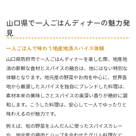
落ち着いた雰囲気で癒されるディナーの選
び方
山口県で一人ごはんディナーの魅力発
地域食材とハーブが彩る一人ごはんの楽し
見
み方
防府市のスパイス料理で夜を満喫する方法
一人ごはんで味わう地産地消スパイス体験
防府市で一人ごはんに最適なスパイス料理
山口県防府市で一人ごはんディナーを楽しむ際、地産地
選び
消の新鮮な食材とスパイスの融合は、他にはない特別な
本格カレーやビリヤニが満たす夜のひとと
体験となります。地元産の野菜やお肉を中心に、世界各
き
地から厳選したスパイスを独自にブレンドした料理は、
スパイスと地元野菜で健康的な一人ごはん
素材本来の美味しさとスパイスの奥深い香りが絶妙に調
を実現
和します。こうした料理は、安心して一人でゆったりと
味わえるのが魅力です。
騒がしすぎない店で安心安全なディナー体
験
例えば、旬の野菜をふんだんに使ったスパイスカレー
アーユルヴェーダを意識した夜ご飯のすす
や、地元産の鶏肉とハーブを合わせたグリル料理など