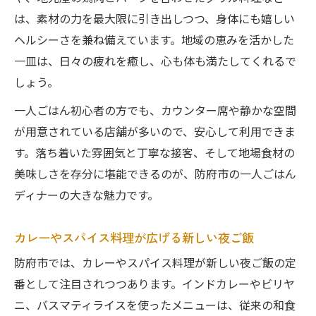
め
は、素材の力を最大限に引き出しつつ、身体にも嬉しい
ヘルシーさを兼ね備えています。地域の恵みを活かした
カフェ巡り感覚で楽しむ一人ディナー夜案内
一皿は、日々の疲れを癒し、心も体も満たしてくれるで
一人ごはんで巡る防府市おしゃれカフェの
しょう。
楽しみ
スパイス巡りで見つける新たな夜ご飯スポ
一人ごはん初心者の方でも、カウンター席や静かな空間
ット
が用意されている店舗が多いので、安心して利用できま
す。落ち着いた雰囲気と丁寧な接客、そして地場食材の
カフェ空間で味わうグルテンフリーの一人
美味しさを存分に堪能できるのが、防府市の一人ごはん
ごはん
ディナーの大きな魅力です。
カウンター席が落ち着くカフェディナーの
選び方
カレーやスパイス料理が広げる新しい夜ご飯
ビーガン・ベジタリアン対応の夜ごはん発
防府市では、カレーやスパイス料理が新しい夜ご飯の定
見
番として注目されつつあります。インドカレーやビリヤ
スパイス吞みと健康志向のディナー提案
ニ、バスマティライスを使ったメニューは、従来の和食
一人ごはんで楽しむスパイス吞みの魅力