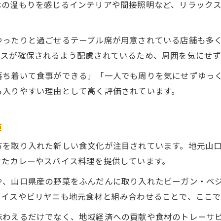
木の温もりを感じるインテリアや間接照明など、リラック
スパイスカレーとハーブで健康生活
女性が好む静かな空間で味わうスパイス体験
ゆったりと過ごせるテーブル席が用意されている店舗も多
一人でも入りやすい女性向けカフェ空間
ースが確保されるよう配慮されているため、周囲を気にせず
モダンインディアンキュイジーヌの魅力
落ち着いて食事ができる」「一人でも周りを気にせずゆっ
ハーブ香る落ち着き空間でリラックス
も入りやすい理由として高く評価されています。
カウンター席で静かに楽しむインド料理
インド・地域の新しい食文化を体感
験
バスマティライスと健康を叶える新食文化
方を取り入れた新しい食文化が注目されています。地元山
一人でも入りやすいバスマティの楽しみ方
せたカレーやスパイス料理を提供しています。
ビリヤニで味わうスパイスと健康の調和
や、山口県産の野菜をふんだんに取り入れたビーガン・ベ
地元食材とバスマティの美味しい関係
ライスやビリヤニも地元食材と組み合わせることで、ここで
グルテンフリー志向にも嬉しいご飯
味わえるだけでなく、地域経済への貢献や食材のトレーサ
スパイス巡りで広がるカレーの世界