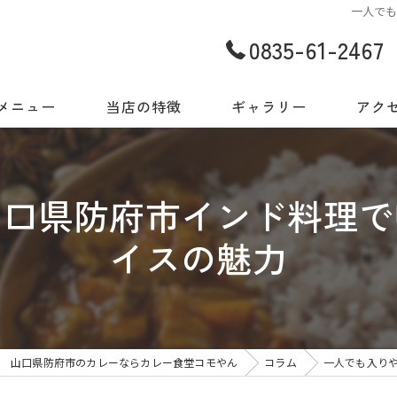
一人で
0835-61-2467
メニュー
当店の特徴
ギャラリー
アク
世界の味をご自宅でも
山口県防府市インド料理で
今日だから出会える一皿
イスの魅力
地元食材と世界の料理
スパイス
店内・ギャラリー
山口県防府市のカレーならカレー食堂コモやん
コラム
一人でも入り