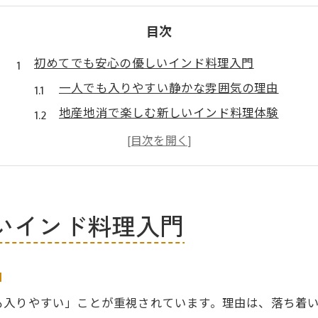
目次
初めてでも安心の優しいインド料理入門
一人でも入りやすい静かな雰囲気の理由
地産地消で楽しむ新しいインド料理体験
スパイス初心者も安心のカレー選び
健康志向に寄り添うグルテンフリー対応
安全で落ち着いた空間で味わう魅力
ビーガンも選べる防府市のカレースポット
いインド料理入門
一人でも入りやすいビーガン対応の魅力
アレルギーにもやさしいカレー店を探す
由
ベジタリアン向けスパイス料理の選び方
も入りやすい」ことが重視されています。理由は、落ち着
ランチにもぴったりなカフェ巡り体験