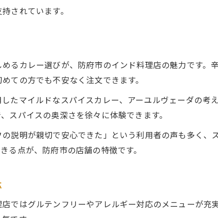
支持されています。
アレルギー対応で広がるカレーの楽しみ方
一人でも入りやすいアレルギー配慮の店
アレルギー対応食品とスパイスの工夫
しめるカレー選びが、防府市のインド料理店の魅力です。
ビーガン・ベジタリアンの安心カレー
初めての方でも不安なく注文できます。
安全な食材選びで毎日カレーを楽しむ
用したマイルドなスパイスカレー、アーユルヴェーダの考
地産地消で叶う安心のカレー体験
で、スパイスの奥深さを徐々に体験できます。
地元食材が主役のモダンインド料理探訪
フの説明が親切で安心できた」という利用者の声も多く、
一人でも入りやすい地元食材カレーの魅力
できる点が、防府市の店舗の特徴です。
モダンインド料理と地域の味覚の融合
新しいスパイス料理との出会い方
応
静かな空間で地産地消の食体験を満喫
安全・健康志向に応える工夫を紹介
理店ではグルテンフリーやアレルギー対応のメニューが充