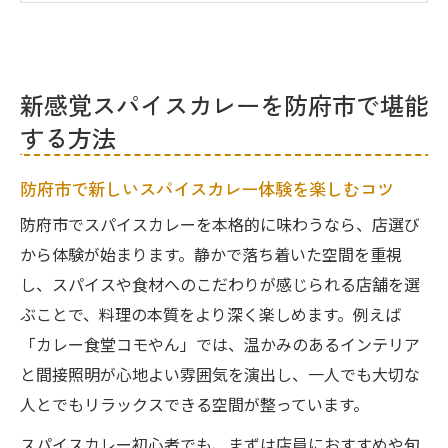
地産地消とスパイスの融合が生む新しい味
覚
健康志向に合うグルテンフリーなスパイス
新感覚スパイスカレーを防府市で堪能
カレー
する方法
静かな店で味わうモダンインディアンキュ
イジーヌ
防府市で新しいスパイスカレー体験を楽しむコツ
地元食材が光る防府市のスパイス料理体験
防府市でスパイスカレーを本格的に味わうなら、店選び
地元野菜とスパイスが織りなす特別なカレ
から体験が始まります。静かで落ち着いた空間を重視
ー
し、スパイスや食材へのこだわりが感じられる店舗を選
防府市ならではの旬食材とスパイス料理の
ぶことで、料理の本質をより深く楽しめます。例えば
魅力
「カレー食堂コモやん」では、温かみのあるインテリア
スパイスカレーが健康と美味しさを両立さ
と間接照明が心地よい雰囲気を演出し、一人でも大切な
せる理由
人とでもリラックスできる空間が整っています。
アレルギー対応やビーガンにも配慮した工
スパイスカレー初心者でも、まずは店員におすすめや旬