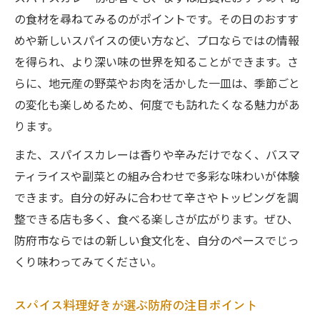
夫
の食材を尋ねてみるのがポイントです。その日のおすす
バスマティライスと地元食材の絶妙なバラ
めや新しいスパイスの使い方など、プロならではの情報
ンス
を得られ、より深い味の世界を知ることができます。さ
らに、地元産の野菜やお肉を活かした一皿は、季節ごと
静かな雰囲気で味わう健康志向のスパイスカレ
の変化も楽しめるため、何度でも訪れたくなる魅力があ
ー
ります。
落ち着いた店内で味わう安全なスパイスカ
レー
また、スパイスカレーは香りや辛みだけでなく、バスマ
健康志向に寄り添うこだわりスパイス料理
ティライスや副菜との組み合わせで多彩な味わいが体験
の提案
できます。自分の好みに合わせて辛さやトッピングを調
整できる店も多く、食べる楽しさが広がります。ぜひ、
グルテンフリーやアレルギー配慮で安心の
防府市ならではの新しい食文化を、自分のペースでじっ
食事
くり味わってみてください。
静かな空間が引き立てるスパイスの香りと
味
スパイス料理好きが選ぶ防府の注目ポイント
心身を癒すアーユルヴェーダ発想のカレー