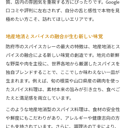
質、店内の雰囲気を重視する方にぴったりです。Google
防府市で体験する本格アーユルヴェーダス
口コミや評判に左右されず、自分の舌と感性で本物を見
パイス料理
極めたい方こそ、訪れてほしいエリアです。
健康を支えるスパイスとハーブの力を実感
グルテンフリーとアーユルヴェーダの融合
地産地消とスパイスの融合が生む新しい味覚
に注目
防府市のスパイスカレーの最大の特徴は、地産地消とス
静かな雰囲気で味わう身体に優しいカレー
パイスの融合による新しい味覚の創造です。地元の新鮮
な野菜や肉を主役に、世界各地から厳選したスパイスを
ベジタリアンも満足できる防府市の食文化
独自ブレンドすることで、ここでしか味わえない一皿が
ビーガン・ベジタリアン向けスパイスカレ
生まれます。例えば、旬の根菜や山口県産の鶏肉を使っ
ーの工夫
たスパイス料理は、素材本来の旨みが引き立ち、食べご
地元食材を活かしたベジスパイス料理が人
たえと満足感を両立しています。
気
このような地産地消型のスパイス料理は、食材の安全性
健康志向の方に選ばれる防府市の新定番
や鮮度にもこだわりがあり、アレルギーや健康志向の方
アレルギー対応食品とスパイスカレーの魅
にも支持されています。さらに、調理法の工夫により、