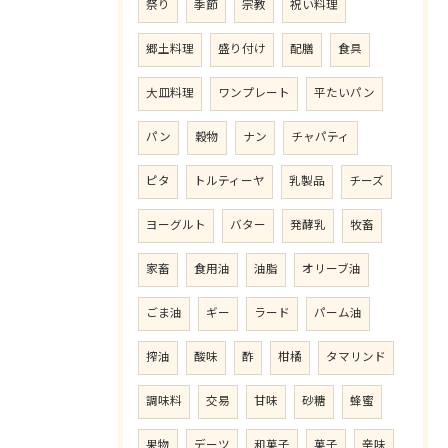
祭り
季節
宗教
祝い料理
郷土料理
盛り付け
配膳
食具
大皿料理
ワンプレート
平たいパン
パン
穀物
ナン
チャパティ
ピタ
トルティーヤ
乳製品
チーズ
ヨーグルト
バター
発酵乳
牧畜
家畜
食用油
油脂
オリーブ油
ごま油
ギー
ラード
パーム油
搾油
酸味
酢
柑橘
タマリンド
調味料
交易
甘味
砂糖
蜂蜜
果物
デーツ
和菓子
菓子
辛味