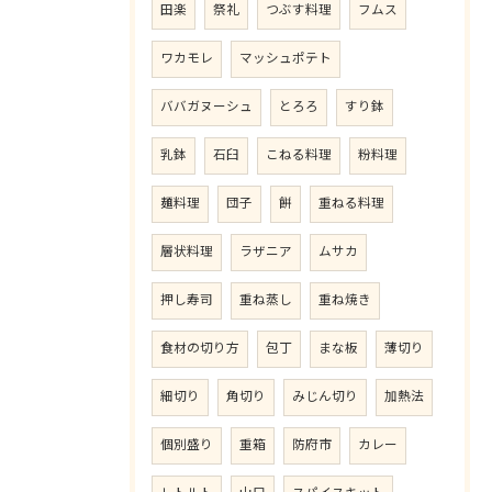
田楽
祭礼
つぶす料理
フムス
ワカモレ
マッシュポテト
ババガヌーシュ
とろろ
すり鉢
乳鉢
石臼
こねる料理
粉料理
麺料理
団子
餅
重ねる料理
層状料理
ラザニア
ムサカ
押し寿司
重ね蒸し
重ね焼き
食材の切り方
包丁
まな板
薄切り
細切り
角切り
みじん切り
加熱法
個別盛り
重箱
防府市
カレー