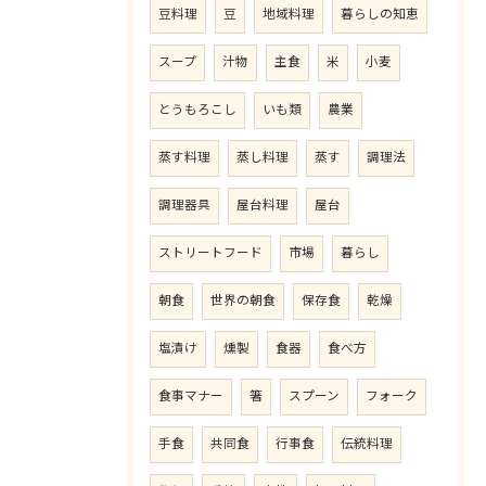
豆料理
豆
地域料理
暮らしの知恵
スープ
汁物
主食
米
小麦
とうもろこし
いも類
農業
蒸す料理
蒸し料理
蒸す
調理法
調理器具
屋台料理
屋台
ストリートフード
市場
暮らし
朝食
世界の朝食
保存食
乾燥
塩漬け
燻製
食器
食べ方
食事マナー
箸
スプーン
フォーク
手食
共同食
行事食
伝統料理