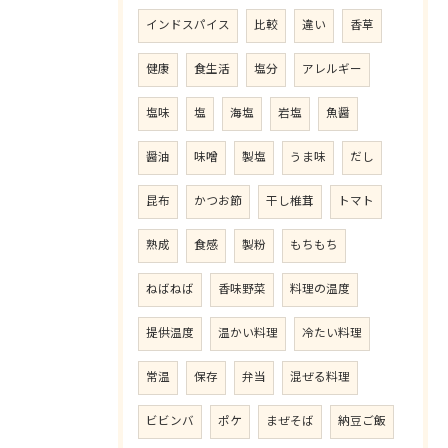
インドスパイス
比較
違い
香草
健康
食生活
塩分
アレルギー
塩味
塩
海塩
岩塩
魚醤
醤油
味噌
製塩
うま味
だし
昆布
かつお節
干し椎茸
トマト
熟成
食感
製粉
もちもち
ねばねば
香味野菜
料理の温度
提供温度
温かい料理
冷たい料理
常温
保存
弁当
混ぜる料理
ビビンバ
ポケ
まぜそば
納豆ご飯