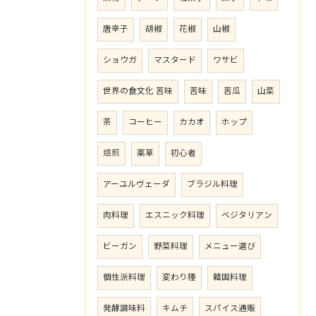
唐辛子
胡椒
花椒
山椒
ショウガ
マスタード
ワサビ
世界の食文化 苦味
苦味
苦瓜
山菜
茶
コーヒー
カカオ
ホップ
焙煎
薬草
初心者
アーユルヴェーダ
ブラジル料理
肉料理
エスニック料理
ベジタリアン
ビーガン
野菜料理
メニュー選び
個性派料理
変わり種
韓国料理
発酵調味料
キムチ
スパイス通販