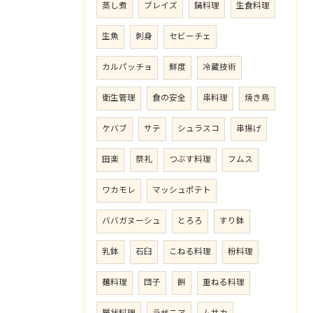
蒸し煮
ブレイズ
鍋料理
生食料理
生魚
刺身
セビーチェ
カルパッチョ
鮮度
冷蔵技術
衛生管理
食の安全
串料理
焼き鳥
ケバブ
サテ
シュラスコ
串揚げ
田楽
祭礼
つぶす料理
フムス
ワカモレ
マッシュポテト
ババガヌーシュ
とろろ
すり鉢
乳鉢
石臼
こねる料理
粉料理
麺料理
団子
餅
重ねる料理