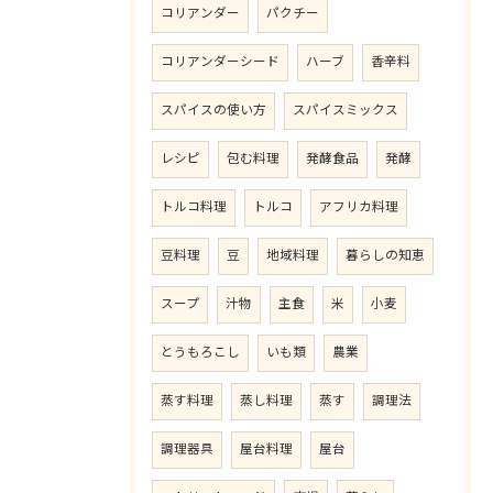
コリアンダー
パクチー
コリアンダーシード
ハーブ
香辛料
スパイスの使い方
スパイスミックス
レシピ
包む料理
発酵食品
発酵
トルコ料理
トルコ
アフリカ料理
豆料理
豆
地域料理
暮らしの知恵
スープ
汁物
主食
米
小麦
とうもろこし
いも類
農業
蒸す料理
蒸し料理
蒸す
調理法
調理器具
屋台料理
屋台