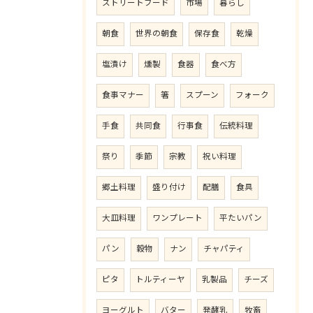
ストリートフード
市場
暮らし
朝食
世界の朝食
保存食
乾燥
塩漬け
燻製
食器
食べ方
食事マナー
箸
スプーン
フォーク
手食
共同食
行事食
伝統料理
祭り
季節
宗教
祝い料理
郷土料理
盛り付け
配膳
食具
大皿料理
ワンプレート
平たいパン
パン
穀物
ナン
チャパティ
ピタ
トルティーヤ
乳製品
チーズ
ヨーグルト
バター
発酵乳
牧畜