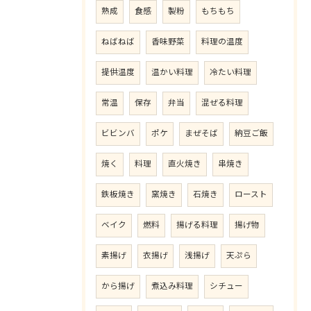
熟成
食感
製粉
もちもち
ねばねば
香味野菜
料理の温度
提供温度
温かい料理
冷たい料理
常温
保存
弁当
混ぜる料理
ビビンバ
ポケ
まぜそば
納豆ご飯
焼く
料理
直火焼き
串焼き
鉄板焼き
窯焼き
石焼き
ロースト
ベイク
燃料
揚げる料理
揚げ物
素揚げ
衣揚げ
浅揚げ
天ぷら
から揚げ
煮込み料理
シチュー