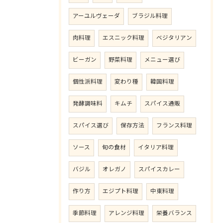
アーユルヴェーダ
ブラジル料理
肉料理
エスニック料理
ベジタリアン
ビーガン
野菜料理
メニュー選び
個性派料理
変わり種
韓国料理
発酵調味料
キムチ
スパイス通販
スパイス選び
保存方法
フランス料理
ソース
旬の食材
イタリア料理
バジル
オレガノ
スパイスカレー
作り方
エジプト料理
中東料理
季節料理
アレンジ料理
栄養バランス