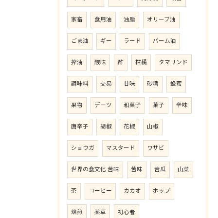
家畜
食用油
油脂
オリーブ油
ごま油
ギー
ラード
パーム油
搾油
酸味
酢
柑橘
タマリンド
調味料
交易
甘味
砂糖
蜂蜜
果物
デーツ
和菓子
菓子
辛味
唐辛子
胡椒
花椒
山椒
ショウガ
マスタード
ワサビ
世界の食文化 苦味
苦味
苦瓜
山菜
茶
コーヒー
カカオ
ホップ
焙煎
薬草
初心者