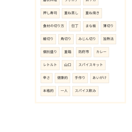
層状料理
ラザニア
ムサカ
押し寿司
重ね蒸し
重ね焼き
食材の切り方
包丁
まな板
薄切り
細切り
角切り
みじん切り
加熱法
個別盛り
重箱
防府市
カレー
レトルト
山口
スパイスキット
辛さ
健康的
手作り
あいがけ
本格的
一人
スパイス飲み