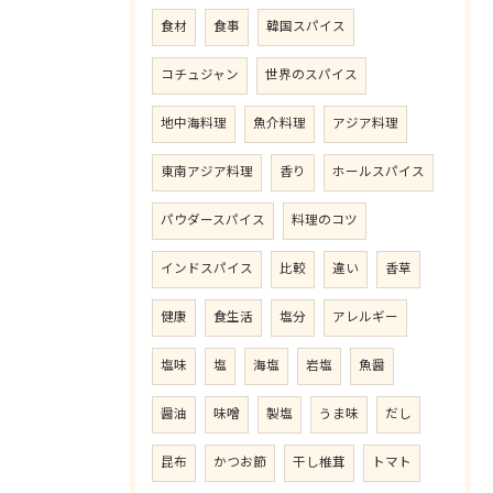
食材
食事
韓国スパイス
コチュジャン
世界のスパイス
地中海料理
魚介料理
アジア料理
東南アジア料理
香り
ホールスパイス
パウダースパイス
料理のコツ
インドスパイス
比較
違い
香草
健康
食生活
塩分
アレルギー
塩味
塩
海塩
岩塩
魚醤
醤油
味噌
製塩
うま味
だし
昆布
かつお節
干し椎茸
トマト