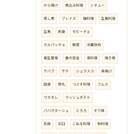
から揚げ
煮込み料理
シチュー
蒸し煮
ブレイズ
鍋料理
生食料理
生魚
刺身
セビーチェ
カルパッチョ
鮮度
冷蔵技術
衛生管理
食の安全
串料理
焼き鳥
ケバブ
サテ
シュラスコ
串揚げ
田楽
祭礼
つぶす料理
フムス
ワカモレ
マッシュポテト
ババガヌーシュ
とろろ
すり鉢
乳鉢
石臼
こねる料理
粉料理