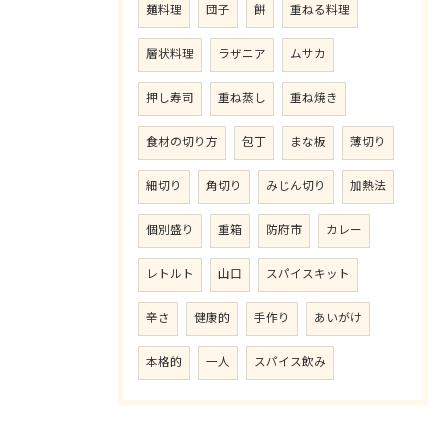
麺料理
団子
餅
重ねる料理
層状料理
ラザニア
ムサカ
押し寿司
重ね蒸し
重ね焼き
食材の切り方
包丁
まな板
薄切り
細切り
角切り
みじん切り
加熱法
個別盛り
重箱
防府市
カレー
レトルト
山口
スパイスキット
辛さ
健康的
手作り
あいがけ
本格的
一人
スパイス飲み