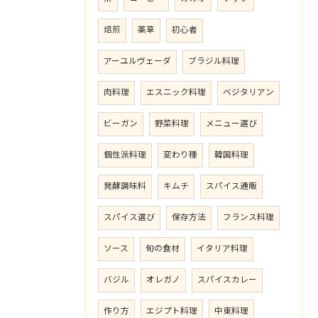
焙煎
薬草
初心者
アーユルヴェーダ
ブラジル料理
肉料理
エスニック料理
ベジタリアン
ビーガン
野菜料理
メニュー選び
個性派料理
変わり種
韓国料理
発酵調味料
キムチ
スパイス通販
スパイス選び
保存方法
フランス料理
ソース
旬の食材
イタリア料理
バジル
オレガノ
スパイスカレー
作り方
エジプト料理
中東料理