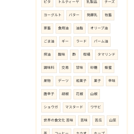
ピタ
トルティーヤ
乳製品
チーズ
ヨーグルト
バター
発酵乳
牧畜
家畜
食用油
油脂
オリーブ油
ごま油
ギー
ラード
パーム油
搾油
酸味
酢
柑橘
タマリンド
調味料
交易
甘味
砂糖
蜂蜜
果物
デーツ
和菓子
菓子
辛味
唐辛子
胡椒
花椒
山椒
ショウガ
マスタード
ワサビ
世界の食文化 苦味
苦味
苦瓜
山菜
茶
コーヒー
カカオ
ホップ