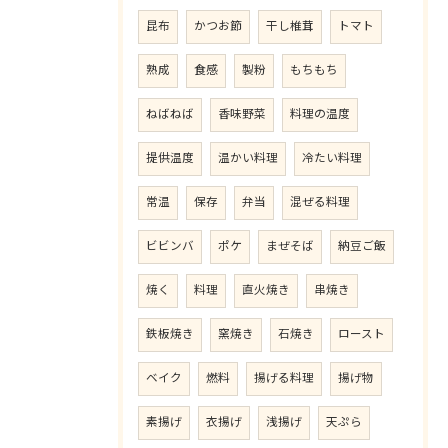
昆布
かつお節
干し椎茸
トマト
熟成
食感
製粉
もちもち
ねばねば
香味野菜
料理の温度
提供温度
温かい料理
冷たい料理
常温
保存
弁当
混ぜる料理
ビビンバ
ポケ
まぜそば
納豆ご飯
焼く
料理
直火焼き
串焼き
鉄板焼き
窯焼き
石焼き
ロースト
ベイク
燃料
揚げる料理
揚げ物
素揚げ
衣揚げ
浅揚げ
天ぷら