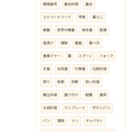
調理器具
屋台料理
屋台
ストリートフード
市場
暮らし
朝食
世界の朝食
保存食
乾燥
塩漬け
燻製
食器
食べ方
食事マナー
箸
スプーン
フォーク
手食
共同食
行事食
伝統料理
祭り
季節
宗教
祝い料理
郷土料理
盛り付け
配膳
食具
大皿料理
ワンプレート
平たいパン
パン
穀物
ナン
チャパティ