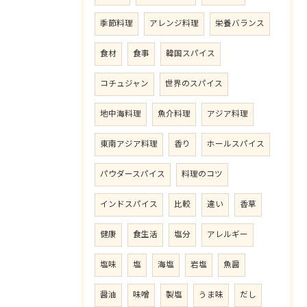
季節料理
アレンジ料理
栄養バランス
食材
食事
韓国スパイス
コチュジャン
世界のスパイス
地中海料理
魚介料理
アジア料理
東南アジア料理
香り
ホールスパイス
パウダースパイス
料理のコツ
インドスパイス
比較
違い
香草
健康
食生活
塩分
アレルギー
塩味
塩
海塩
岩塩
魚醤
醤油
味噌
製塩
うま味
だし