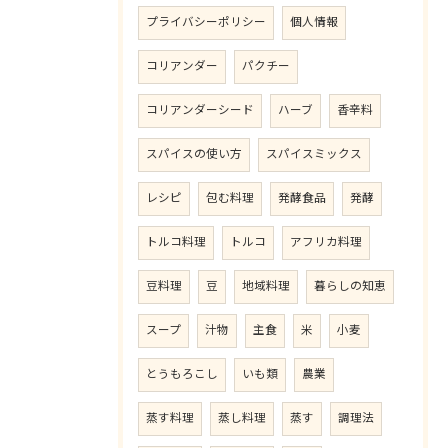
プライバシーポリシー
個人情報
コリアンダー
パクチー
コリアンダーシード
ハーブ
香辛料
スパイスの使い方
スパイスミックス
レシピ
包む料理
発酵食品
発酵
トルコ料理
トルコ
アフリカ料理
豆料理
豆
地域料理
暮らしの知恵
スープ
汁物
主食
米
小麦
とうもろこし
いも類
農業
蒸す料理
蒸し料理
蒸す
調理法