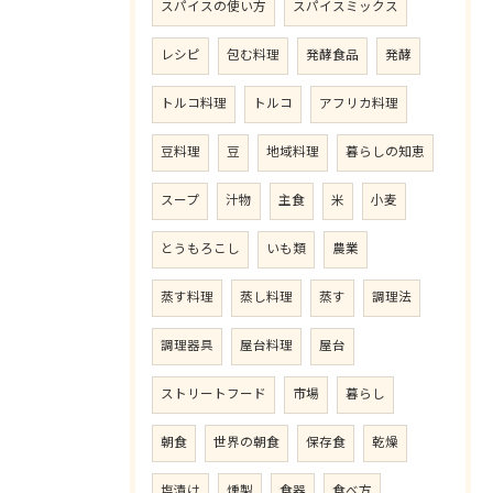
スパイスの使い方
スパイスミックス
レシピ
包む料理
発酵食品
発酵
トルコ料理
トルコ
アフリカ料理
豆料理
豆
地域料理
暮らしの知恵
スープ
汁物
主食
米
小麦
とうもろこし
いも類
農業
蒸す料理
蒸し料理
蒸す
調理法
調理器具
屋台料理
屋台
ストリートフード
市場
暮らし
朝食
世界の朝食
保存食
乾燥
塩漬け
燻製
食器
食べ方