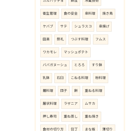
カルパッチョ
鮮度
冷蔵技術
衛生管理
食の安全
串料理
焼き鳥
ケバブ
サテ
シュラスコ
串揚げ
田楽
祭礼
つぶす料理
フムス
ワカモレ
マッシュポテト
ババガヌーシュ
とろろ
すり鉢
乳鉢
石臼
こねる料理
粉料理
麺料理
団子
餅
重ねる料理
層状料理
ラザニア
ムサカ
押し寿司
重ね蒸し
重ね焼き
食材の切り方
包丁
まな板
薄切り