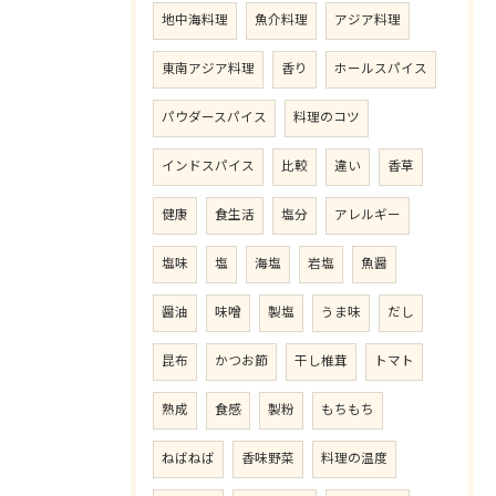
地中海料理
魚介料理
アジア料理
東南アジア料理
香り
ホールスパイス
パウダースパイス
料理のコツ
インドスパイス
比較
違い
香草
健康
食生活
塩分
アレルギー
塩味
塩
海塩
岩塩
魚醤
醤油
味噌
製塩
うま味
だし
昆布
かつお節
干し椎茸
トマト
熟成
食感
製粉
もちもち
ねばねば
香味野菜
料理の温度