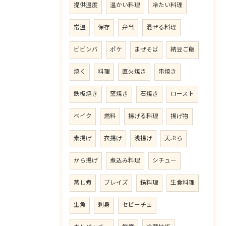
提供温度
温かい料理
冷たい料理
常温
保存
弁当
混ぜる料理
ビビンバ
ポケ
まぜそば
納豆ご飯
焼く
料理
直火焼き
串焼き
鉄板焼き
窯焼き
石焼き
ロースト
ベイク
燃料
揚げる料理
揚げ物
素揚げ
衣揚げ
浅揚げ
天ぷら
から揚げ
煮込み料理
シチュー
蒸し煮
ブレイズ
鍋料理
生食料理
生魚
刺身
セビーチェ