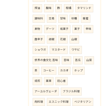
搾油
酸味
酢
柑橘
タマリンド
調味料
交易
甘味
砂糖
蜂蜜
果物
デーツ
和菓子
菓子
辛味
唐辛子
胡椒
花椒
山椒
ショウガ
マスタード
ワサビ
世界の食文化 苦味
苦味
苦瓜
山菜
茶
コーヒー
カカオ
ホップ
焙煎
薬草
初心者
アーユルヴェーダ
ブラジル料理
肉料理
エスニック料理
ベジタリアン