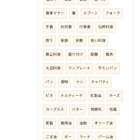
食事マナー
箸
スプーン
フォーク
手食
共同食
行事食
伝統料理
祭り
季節
宗教
祝い料理
郷土料理
盛り付け
配膳
食具
大皿料理
ワンプレート
平たいパン
パン
穀物
ナン
チャパティ
ピタ
トルティーヤ
乳製品
チーズ
ヨーグルト
バター
発酵乳
牧畜
家畜
食用油
油脂
オリーブ油
ごま油
ギー
ラード
パーム油