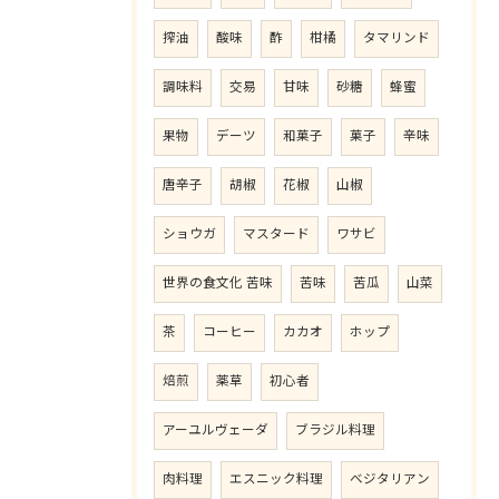
搾油
酸味
酢
柑橘
タマリンド
調味料
交易
甘味
砂糖
蜂蜜
果物
デーツ
和菓子
菓子
辛味
唐辛子
胡椒
花椒
山椒
ショウガ
マスタード
ワサビ
世界の食文化 苦味
苦味
苦瓜
山菜
茶
コーヒー
カカオ
ホップ
焙煎
薬草
初心者
アーユルヴェーダ
ブラジル料理
肉料理
エスニック料理
ベジタリアン