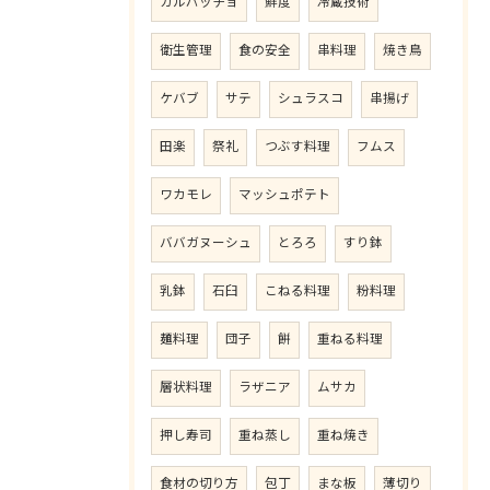
カルパッチョ
鮮度
冷蔵技術
衛生管理
食の安全
串料理
焼き鳥
ケバブ
サテ
シュラスコ
串揚げ
田楽
祭礼
つぶす料理
フムス
ワカモレ
マッシュポテト
ババガヌーシュ
とろろ
すり鉢
乳鉢
石臼
こねる料理
粉料理
麺料理
団子
餅
重ねる料理
層状料理
ラザニア
ムサカ
押し寿司
重ね蒸し
重ね焼き
食材の切り方
包丁
まな板
薄切り