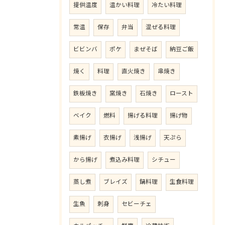
提供温度
温かい料理
冷たい料理
常温
保存
弁当
混ぜる料理
ビビンバ
ポケ
まぜそば
納豆ご飯
焼く
料理
直火焼き
串焼き
鉄板焼き
窯焼き
石焼き
ロースト
ベイク
燃料
揚げる料理
揚げ物
素揚げ
衣揚げ
浅揚げ
天ぷら
から揚げ
煮込み料理
シチュー
蒸し煮
ブレイズ
鍋料理
生食料理
生魚
刺身
セビーチェ