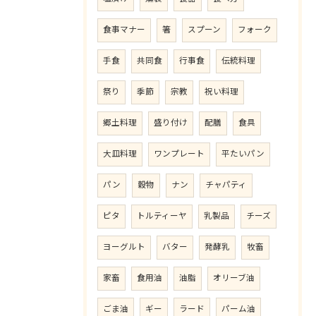
食事マナー
箸
スプーン
フォーク
手食
共同食
行事食
伝統料理
祭り
季節
宗教
祝い料理
郷土料理
盛り付け
配膳
食具
大皿料理
ワンプレート
平たいパン
パン
穀物
ナン
チャパティ
ピタ
トルティーヤ
乳製品
チーズ
ヨーグルト
バター
発酵乳
牧畜
家畜
食用油
油脂
オリーブ油
ごま油
ギー
ラード
パーム油