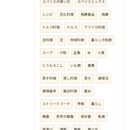
スパイスの使い方
スパイスミックス
レシピ
包む料理
発酵食品
発酵
トルコ料理
トルコ
アフリカ料理
豆料理
豆
地域料理
暮らしの知恵
スープ
汁物
主食
米
小麦
とうもろこし
いも類
農業
蒸す料理
蒸し料理
蒸す
調理法
調理器具
屋台料理
屋台
ストリートフード
市場
暮らし
朝食
世界の朝食
保存食
乾燥
塩漬け
燻製
食器
食べ方