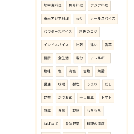
地中海料理
魚介料理
アジア料理
東南アジア料理
香り
ホールスパイス
パウダースパイス
料理のコツ
インドスパイス
比較
違い
香草
健康
食生活
塩分
アレルギー
塩味
塩
海塩
岩塩
魚醤
醤油
味噌
製塩
うま味
だし
昆布
かつお節
干し椎茸
トマト
熟成
食感
製粉
もちもち
ねばねば
香味野菜
料理の温度