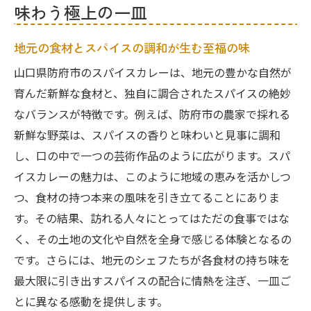
一度食べたら忘れられない、特別なカレー
味わう極上の一皿
体験
地元食材を贅沢に使った防府市のスパイスカレ
地元の食材とスパイスの調和が生む至福の味
ーの魅力
山口県防府市のスパイスカレーは、地元の豊かな自然が
旬の野菜とスパイスの絶妙なコンビネーシ
育んだ新鮮な食材と、独自に調合されたスパイスの絶妙
ョン
なバランスが特徴です。例えば、防府市の農家で採れる
地元の農家と連携した新鮮食材の供給
新鮮な野菜は、スパイスの香りと味わいと見事に調和
し、口の中で一つの芸術作品のように広がります。スパ
防府市が誇る特産品をふんだんに使用
イスカレーの魅力は、このように地域の恵みを活かしつ
スパイスが引き立てる食材の持ち味
つ、食材の持つ本来の風味を引き立てることにありま
食材選びに込められた店主の情熱
す。その結果、訪れる人々にとってはただの食事ではな
美味しさの鍵は地元にあり
く、その土地の文化や自然を全身で感じる体験となるの
独自のスパイス調合で生まれる防府市のカレー
です。さらには、地元のシェフたちが各食材の持ち味を
の秘密
最大限に引き出すスパイスの配合に情熱を注ぎ、一皿ご
店ごとに異なるスパイスブレンドの特徴
とに異なる感動を提供します。