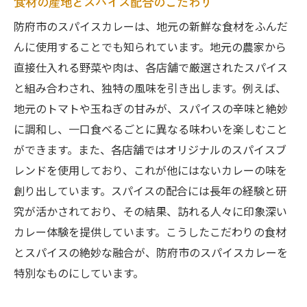
食材の産地とスパイス配合のこだわり
スパイス初心者にぴったりの選び方ガイド
防府市のスパイスカレーは、地元の新鮮な食材をふんだ
初心者でも挑戦しやすい辛さのカレー
んに使用することでも知られています。地元の農家から
スパイスカレーの魅力を知る最初の一歩
直接仕入れる野菜や肉は、各店舗で厳選されたスパイス
防府市のスパイスカレーが人気の理由を徹底解
と組み合わされ、独特の風味を引き出します。例えば、
剖
地元のトマトや玉ねぎの甘みが、スパイスの辛味と絶妙
地元の支持を集めるカレーの秘密
に調和し、一口食べるごとに異なる味わいを楽しむこと
ができます。また、各店舗ではオリジナルのスパイスブ
口コミで広がる美味しさの輪
レンドを使用しており、これが他にはないカレーの味を
防府市のスパイスカレーが愛される理由
創り出しています。スパイスの配合には長年の経験と研
地元ならではのカレーイベント事情
究が活かされており、その結果、訪れる人々に印象深い
スパイスカレー文化を支える地元の人々
カレー体験を提供しています。こうしたこだわりの食材
訪問者も虜になるカレーの魅力とは
とスパイスの絶妙な融合が、防府市のスパイスカレーを
防府市でスパイスカレーを楽しむためのガイド
特別なものにしています。
ブック