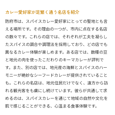
スパイスの効能とカレーの健康効果
カレー愛好家が足繁く通う名店を紹介
辛さと香りのバランスを極める技
スパイス調合の裏に隠されたストーリー
防府市は、スパイスカレー愛好家にとっての聖地とも言
える場所です。その理由の一つが、市内に点在する名店
スパイスの選び方とその役割
の数々です。これらの店では、それぞれが工夫を凝らし
スパイスが生む五感を刺激する体験
たスパイスの調合や調理法を採用しており、どの店でも
スパイスの香りに包まれる防府市のおすすめカ
異なるカレー体験が楽しめます。ある店では、数種の豆
レー店特集
と地元の肉を使ったこだわりのキーマカレーが評判で
香り高い店内で過ごす至福のひととき
す。また、別の店では、地元産の海鮮とスパイスのハー
地元で愛される老舗カレー店の紹介
モニーが絶妙なシーフードカレーが提供されていること
新進気鋭のカレーシェフが手がける逸品
も。これらの名店は、地元住民だけでなく、遠方から訪
食べ比べが楽しい個性豊かなカレー店
れる観光客をも虜にし続けています。彼らが共通して求
めるのは、スパイスカレーを通じて地域の自然や文化を
スパイスの香りに癒される隠れ家カフェ
肌で感じることができる、心温まる食事体験です。
訪れる価値あり！話題のカレースポット