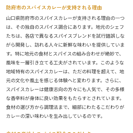
防府市でしか味わえないスパイスカレーの奥深
防府市のスパイスカレーが支持される理由
さに迫る
山口県防府市のスパイスカレーが支持される理由の一つ
スパイスカレーの歴史と進化
は、その独自のスパイス調合にあります。地元のシェフ
地域に根ざしたカレー文化の魅力
たちは、各店で異なるスパイスブレンドを試行錯誤しな
他では味わえないカレーの独自性
がら開発し、訪れる人々に新鮮な味わいを提供していま
スパイスが織りなす多層的な味わい
す。特に地元の食材とスパイスの組み合わせが絶妙で、
防府市ならではのカレーの特徴
風味を一層引き立てる工夫がされています。このような
地元の人々に愛される理由
地域特有のスパイスカレーは、ただの料理を超えて、地
元の文化や風土を感じる体験へと変わります。さらに、
スパイスカレー初心者必見！防府市で味わうべ
スパイスカレーは健康志向の方々にも人気で、その多様
き一皿
な香辛料が身体に良い効果をもたらすとされています。
初心者におすすめの優しい味のカレー
食材の選び方から調理法まで、細部にわたるこだわりが
まずはここから！ベーシックなスパイスカ
カレーの深い味わいを生み出しているのです。
レー
初めてでも安心、店主のおすすめメニュー