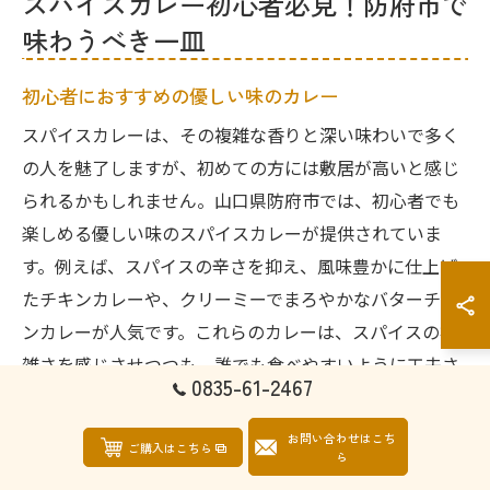
スパイスカレー初心者必見！防府市で
味わうべき一皿
初心者におすすめの優しい味のカレー
スパイスカレーは、その複雑な香りと深い味わいで多く
の人を魅了しますが、初めての方には敷居が高いと感じ
られるかもしれません。山口県防府市では、初心者でも
楽しめる優しい味のスパイスカレーが提供されていま
す。例えば、スパイスの辛さを抑え、風味豊かに仕上げ
たチキンカレーや、クリーミーでまろやかなバターチキ
ンカレーが人気です。これらのカレーは、スパイスの複
雑さを感じさせつつも、誰でも食べやすいように工夫さ
0835-61-2467
れています。また、各店舗ではスパイスの効能や選び方
についての説明も行っているため、初めての方でも安心
お問い合わせはこち
ご購入はこちら
ら
してスパイスカレーを楽しむことができます。地元で採