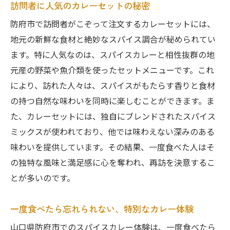
初めての防府市スパイスカレー旅
訪問者に人気のカレーセットの秘密
人気店の予約方法とアクセス情報
防府市で訪問者がこぞって注文するカレーセットには、
予算に合わせたカレーの楽しみ方
地元の新鮮な食材と絶妙なスパイス調合が秘められてい
ます。特に人気なのは、スパイスカレーと相性抜群の地
地元の人がおすすめする穴場スポット
元産の野菜や魚介類を使ったセットメニューです。これ
スパイスカレーをめぐる一日観光プラン
により、訪れた人々は、スパイスがもたらす香りと食材
カレーを楽しむためのマナーと心得
の持つ自然な味わいを同時に楽しむことができます。ま
た、カレーセットには、独自にブレンドされたスパイス
ミックスが使われており、他では味わえない深みのある
味わいを提供しています。その結果、一度食べた人はそ
の独特な風味と満足感に心を奪われ、再訪を決意するこ
とが多いのです。
一度食べたら忘れられない、特別なカレー体験
山口県防府市でのスパイスカレー体験は、一度食べたら