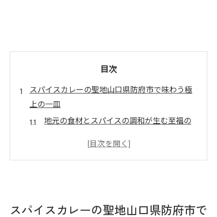
目次
スパイスカレーの聖地山口県防府市で味わう極
上の一皿
地元の食材とスパイスの調和が生む至福の
味
カレー愛好家が足繁く通う名店を紹介
防府市のスパイスカレーが支持される理由
食材の産地とスパイス配合のこだわり
訪問者に人気のカレーセットの秘密
スパイスカレーの聖地山口県防府市で